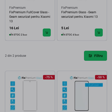
FixPremium
FixPremium
FixPremium FullCover Glass -
FixPremium Glass - Geam
Geam securizat pentru Xiaomi
securizat pentru Xiaomi 13
13
16 Lei
5 Lei
ÎN STOC 2 buc
ÎN STOC 4 buc
Filtru
2 din 2 produse
-75 %
-50 %