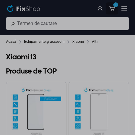
Preskočiť na hlavný obsah
0
Acasă
Echipamente și accesorii
Xiaomi
Alții
Xiaomi 13
Produse de TOP