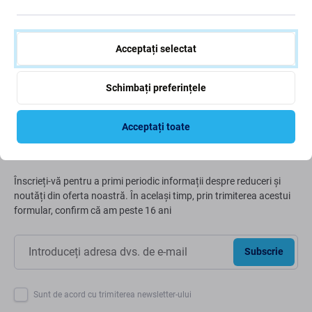
Trecând pe verde
Ne îmbunătățim constant amprenta de carbon pentru a
Acceptați selectat
ne proteja planeta. Citiți mai multe despre modul în care
ne adaptăm procesele pentru a ne reduce amprenta.
Schimbați preferințele
Mai multe informatii
Acceptați toate
Newsletter Fix
Înscrieți-vă pentru a primi periodic informații despre reduceri și
noutăți din oferta noastră. În același timp, prin trimiterea acestui
formular, confirm că am peste 16 ani
Subscrie
Sunt de acord cu trimiterea newsletter-ului