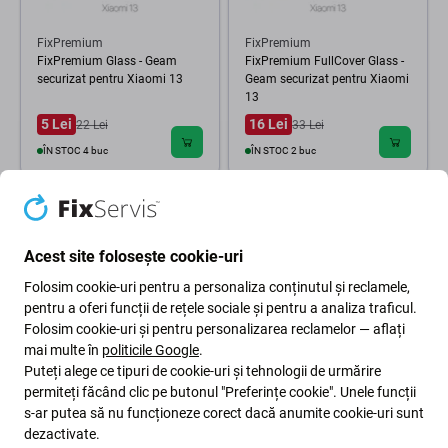
FixPremium
FixPremium
FixPremium Glass - Geam
FixPremium FullCover Glass -
securizat pentru Xiaomi 13
Geam securizat pentru Xiaomi
13
5 Lei
16 Lei
22 Lei
33 Lei
ÎN STOC 4 buc
ÎN STOC 2 buc
Acest site folosește cookie-uri
Folosim cookie-uri pentru a personaliza conținutul și reclamele,
pentru a oferi funcții de rețele sociale și pentru a analiza traficul.
Folosim cookie-uri și pentru personalizarea reclamelor — aflați
mai multe în
politicile Google
.
Puteți alege ce tipuri de cookie-uri și tehnologii de urmărire
permiteți făcând clic pe butonul "Preferințe cookie". Unele funcții
s-ar putea să nu funcționeze corect dacă anumite cookie-uri sunt
dezactivate.