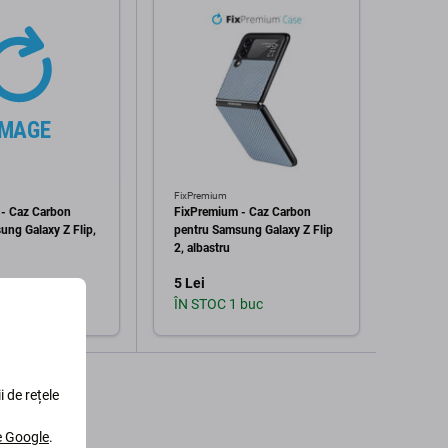
FixPremium
FixPre
- Caz Carbon
FixPremium - Caz Carbon
FixPr
ung Galaxy Z Flip,
pentru Samsung Galaxy Z Flip
pentr
2, albastru
2, ma
5 Lei
5 Lei
 buc
ÎN STOC 1 buc
În st
augă în coș
Adaugă în coș
i de rețele
le Google
.