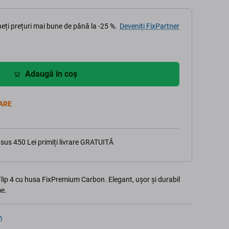
eți prețuri mai bune de până la -25 %.
Deveniți FixPartner
Adaugă în coș
ARE
sus 450 Lei primiți livrare GRATUITĂ
lip 4 cu husa FixPremium Carbon. Elegant, ușor și durabil
me.
m