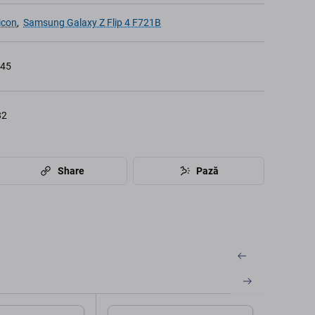
icon
,
Samsung Galaxy Z Flip 4 F721B
145
82
Share
Pază