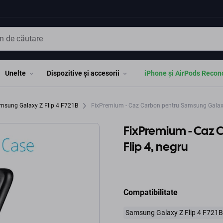
Unelte
Dispozitive și accesorii
iPhone și AirPods Recon
msung Galaxy Z Flip 4 F721B
FixPremium - Caz Carbon pentru Samsung Galaxy 
FixPremium - Caz 
Flip 4, negru
Compatibilitate
Samsung Galaxy Z Flip 4 F721B