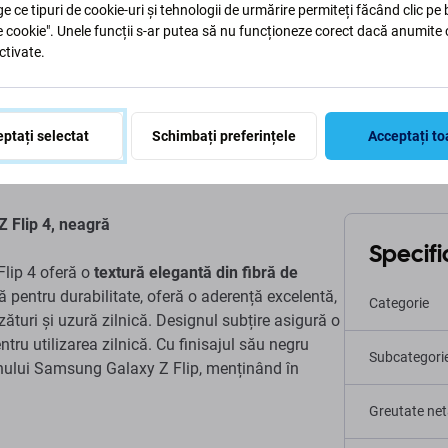
ge ce tipuri de cookie-uri și tehnologii de urmărire permiteți făcând clic pe
e cookie". Unele funcții s-ar putea să nu funcționeze corect dacă anumite 
ctivate.
Descriere și specificații
Livrare și retururi
Recenzii
ptați selectat
Schimbați preferințele
Acceptați to
 Flip 4, neagră
Specific
lip 4 oferă o
textură elegantă din fibră de
tă pentru durabilitate, oferă o aderență excelentă,
Categorie
zături și uzură zilnică. Designul subțire asigură o
ntru utilizarea zilnică. Cu finisajul său negru
Subcategori
onului Samsung Galaxy Z Flip, menținând în
Greutate net