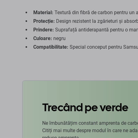
Material:
Textură din fibră de carbon pentru un 
Protecție:
Design rezistent la zgârieturi și absor
Prindere:
Suprafață antiderapantă pentru o man
Culoare:
negru
Compatibilitate:
Special conceput pentru Samsu
Trecând pe verde
Ne îmbunătățim constant amprenta de carbon
Citiți mai multe despre modul în care ne ad
reduce amprenta.