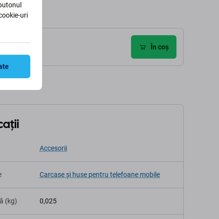
 butonul
cookie-uri
 (1)
În coș
ate
ații
Accesorii
e
Carcase și huse pentru telefoane mobile
ă (kg)
0,025