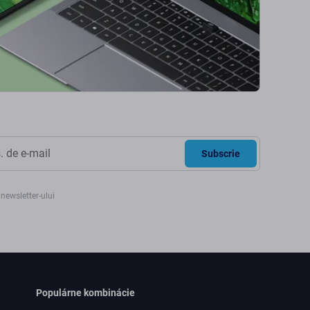
Subscrie
newsletter-ului
Populárne kombinácie