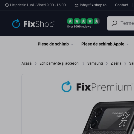
Preskočiť na hlavný obsah
Helpdesk: Luni - Vineri 9:00 - 16:00
info@fix-shop.ro
Contact
Over
1000
reviews
Piese de schimb
Piese de schimb Apple
Acasă
Echipamente și accesorii
Samsung
Z séria
Sa