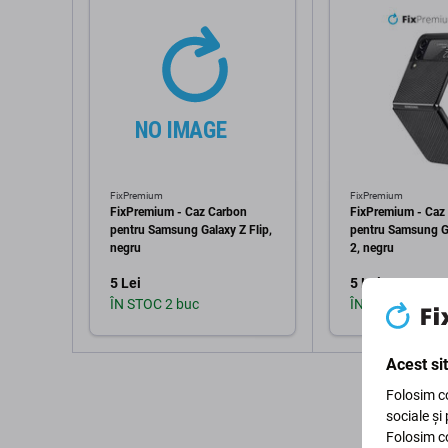
FixPremium
FixPremium
FixPremium - Caz Carbon
FixPremium - Caz
pentru Samsung Galaxy Z Flip,
pentru Samsung Ga
negru
2, negru
5 Lei
5 Lei
ÎN STOC 2 buc
ÎN STOC 1 buc
Acest si
Adaugă în coș
Adaugă 
Folosim co
sociale și
Folosim co