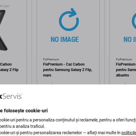
FixPremium
FixPremium
 Carbon
FixPremium - Caz Carbon
FixPremium 
laxy Z Flip
pentru Samsung Galaxy Z Flip,
pentru Sams
maro
albastru
5 Lei
5 Lei
ÎN STOC 2 buc
ÎN STOC 2
te folosește cookie-uri
în coș
Adaugă în coș
Ad
okie-uri pentru a personaliza conținutul și reclamele, pentru a oferi funcți
 pentru a analiza traficul.
okie-uri și pentru personalizarea reclamelor — aflați mai multe în
politici