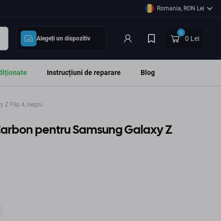
Romania, RON Lei
0
0 Lei
Alegeți un dispozitiv
diționate
Instrucțiuni de reparare
Blog
Z Flip 4, negru
Carbon pentru Samsung Galaxy Z