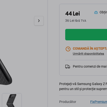
44 Lei
Obțin
36 Lei
fără TVA
COMANDĂ ÎN AȘTEPT
Urmăriți disponibilitatea
Pentru comenzi de mai 
Protejați-vă Samsung Galaxy Z F
pentru un stil și protecție supre
Producător
FixPremiu