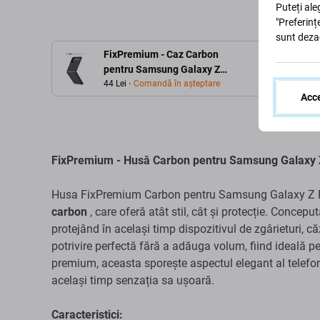
Puteți ale
"Preferinț
sunt deza
FixPremium - Caz Carbon
pentru Samsung Galaxy Z
Flip 4, negru
44 Lei
Comandă în așteptare
Acce
FixPremium - Husă Carbon pentru Samsung Galaxy Z
Husa FixPremium Carbon pentru Samsung Galaxy Z F
carbon
, care oferă atât stil, cât și protecție. Concepu
protejând în același timp dispozitivul de zgârieturi, că
potrivire perfectă fără a adăuga volum, fiind ideală pe
premium, aceasta sporește aspectul elegant al telef
același timp senzația sa ușoară.
Caracteristici: