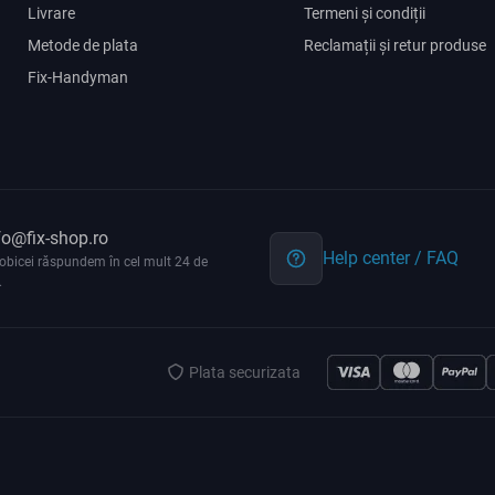
Livrare
Termeni și condiții
Metode de plata
Reclamații și retur produse
Fix-Handyman
fo@fix-shop.ro
Help center / FAQ
obicei răspundem în cel mult 24 de
.
Plata securizata