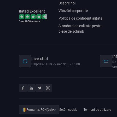
Despre noi
Vânzări corporate
Rated Excellent
Politica de confidențialitate
Over
1000
reviews
Standard de calitate pentru
piese de schimb
in
Live chat
De 
Helpdesk: Luni - Vineri 9:00 - 16:00
ore
Romania, RON(Lei)
Setări cookie
Termeni de utilizare