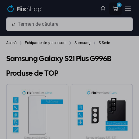
Preskočiť na hlavný obsah
0
Acasă
Echipamente și accesorii
Samsung
S Serie
Samsung Galaxy S21 Plus G996B
Produse de TOP