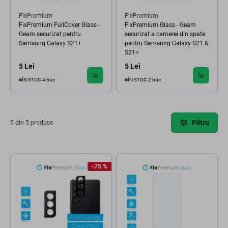
FixPremium
FixPremium
FixPremium FullCover Glass -
FixPremium Glass - Geam
Geam securizat pentru
securizat a camerei din spate
Samsung Galaxy S21+
pentru Samsung Galaxy S21 &
S21+
5 Lei
5 Lei
ÎN STOC 4 buc
ÎN STOC 2 buc
Filtru
5 din 5 produse
-75 %