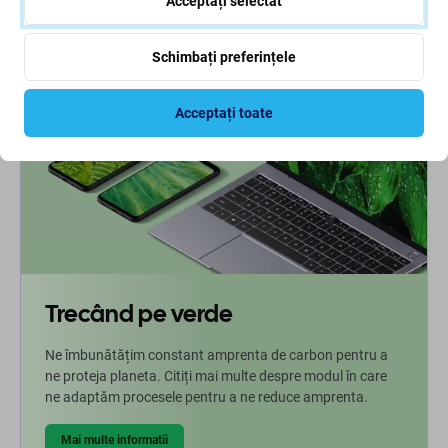
Acceptați selectat
COMANDĂ ÎN AȘTEPTARE
Schimbați preferințele
Acceptați toate
Trecând pe verde
Ne îmbunătățim constant amprenta de carbon pentru a
ne proteja planeta. Citiți mai multe despre modul în care
ne adaptăm procesele pentru a ne reduce amprenta.
Mai multe informatii