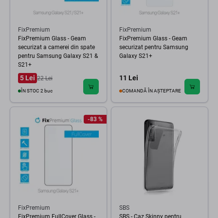
FixPremium
FixPremium
FixPremium Glass - Geam
FixPremium Glass - Geam
securizat a camerei din spate
securizat pentru Samsung
pentru Samsung Galaxy S21 &
Galaxy S21+
S21+
5 Lei
11 Lei
22 Lei
ÎN STOC 2 buc
COMANDĂ ÎN AȘTEPTARE
-83 %
FixPremium
SBS
FixPremium FullCover Glass -
SBS - Caz Skinny pentru