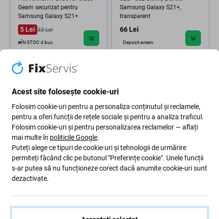
Geam securizat pentru
Samsung Galaxy S21+,
Samsung Galaxy S21+
transparent
5 Lei
66 Lei
33 Lei
ÎN STOC 4 buc
Depozit extern
Acest site folosește cookie-uri
Folosim cookie-uri pentru a personaliza conținutul și reclamele,
pentru a oferi funcții de rețele sociale și pentru a analiza traficul.
Folosim cookie-uri și pentru personalizarea reclamelor — aflați
mai multe în
politicile Google
.
Puteți alege ce tipuri de cookie-uri și tehnologii de urmărire
permiteți făcând clic pe butonul "Preferințe cookie". Unele funcții
PanzerGlass
s-ar putea să nu funcționeze corect dacă anumite cookie-uri sunt
PanzerGlass - Geam Securizat
Case Friendly AB pentru
dezactivate.
Samsung Galaxy S21+,
Fingerprint komp., negru
187 Lei