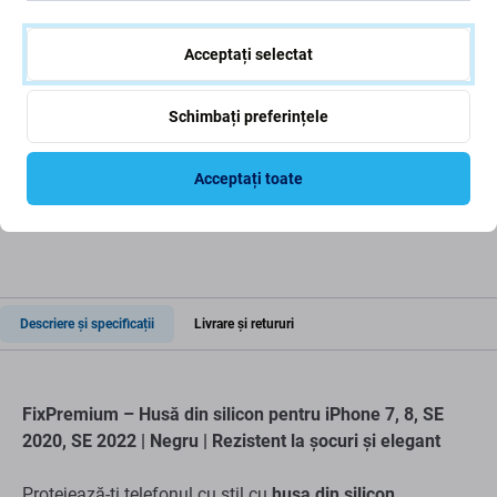
Spigen - Tok Liquid Air -
Spigen - Tok Ultra Hybrid
iPhone 7, 8, SE 2020 &
2 - iPhone 7, 8, SE 2020
SE 2022, fekete
& SE 2022, átlátszó
Acceptați selectat
116 Lei
121 Lei
ÎN STOC 1 buc
ÎN STOC 3 buc
Schimbați preferințele
Acceptați toate
Descriere și specificații
Livrare și retururi
FixPremium – Husă din silicon pentru iPhone 7, 8, SE
2020, SE 2022 | Negru | Rezistent la șocuri și elegant
Protejează-ți telefonul cu stil cu
husa din silicon