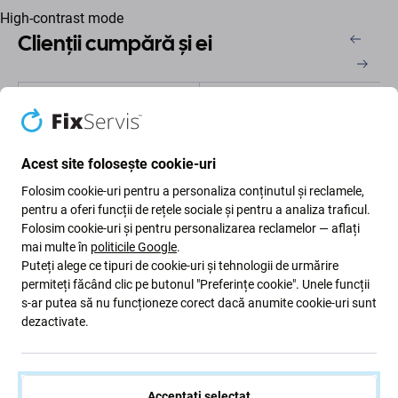
High-contrast mode
Clienții cumpără și ei
Acest site folosește cookie-uri
Folosim cookie-uri pentru a personaliza conținutul și reclamele,
pentru a oferi funcții de rețele sociale și pentru a analiza traficul.
Folosim cookie-uri și pentru personalizarea reclamelor — aflați
mai multe în
politicile Google
.
SBS
SBS
Puteți alege ce tipuri de cookie-uri și tehnologii de urmărire
SBS - Caz Smooth Mag
SBS - Caz Light Mag cu
permiteți făcând clic pe butonul "Preferințe cookie". Unele funcții
cu MagSafe pentru
MagSafe pentru iPhone
iPhone 14, albastru
13 & 14, transparent
s-ar putea să nu funcționeze corect dacă anumite cookie-uri sunt
dezactivate.
66 Lei
121 Lei
ÎN STOC 1 buc
ÎN STOC 3 buc
Acceptați selectat