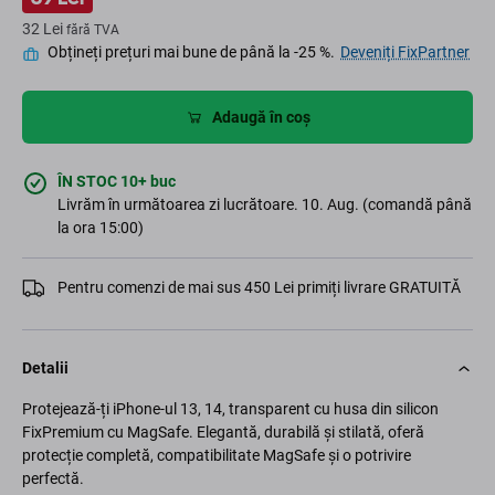
32 Lei
fără TVA
Obțineți prețuri mai bune de până la -25 %.
Deveniți FixPartner
Adaugă în coș
ÎN STOC 10+ buc
Livrăm în următoarea zi lucrătoare. 10. Aug. (comandă până
la ora 15:00)
Pentru comenzi de mai sus 450 Lei primiți livrare GRATUITĂ
Detalii
Protejează-ți iPhone-ul 13, 14, transparent cu husa din silicon
FixPremium cu MagSafe. Elegantă, durabilă și stilată, oferă
protecție completă, compatibilitate MagSafe și o potrivire
perfectă.