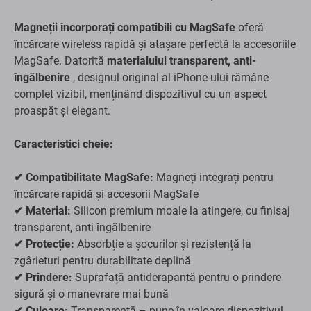
Magneții încorporați compatibili cu MagSafe
oferă
încărcare wireless rapidă și atașare perfectă la accesoriile
MagSafe. Datorită
materialului transparent, anti-
îngălbenire
, designul original al iPhone-ului rămâne
complet vizibil, menținând dispozitivul cu un aspect
proaspăt și elegant.
Caracteristici cheie:
✔ Compatibilitate MagSafe:
Magneți integrați pentru
încărcare rapidă și accesorii MagSafe
✔ Material:
Silicon premium moale la atingere, cu finisaj
transparent, anti-îngălbenire
✔ Protecție:
Absorbție a șocurilor și rezistență la
zgârieturi pentru durabilitate deplină
✔ Prindere:
Suprafață antiderapantă pentru o prindere
sigură și o manevrare mai bună
✔ Culoare:
Transparentă – pune în valoare dispozitivul