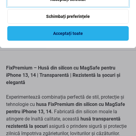
Schimbați preferințele
Acceptați toate
Descriere și specificații
Livrare și retururi
FixPremium – Husă din silicon cu MagSafe pentru
iPhone 13, 14 | Transparentă | Rezistentă la șocuri și
elegantă
Experimentează combinația perfectă de stil, protecție și
tehnologie cu
husa FixPremium din silicon cu MagSafe
pentru iPhone 13, 14.
Fabricată din silicon moale la
atingere de înaltă calitate, această
husă transparentă
rezistentă la șocuri
asigură o prindere sigură și protecție
zilnică împotriva zgârieturilor, loviturilor și căzăturilor.