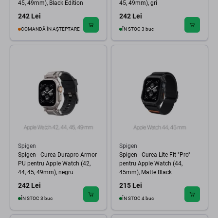
45, 49mm), Black Edition
45, 49mm), gri
242 Lei
242 Lei
COMANDĂ ÎN AȘTEPTARE
ÎN STOC 3 buc
Spigen
Spigen
Spigen - Curea Durapro Armor
Spigen - Curea Lite Fit "Pro"
PU pentru Apple Watch (42,
pentru Apple Watch (44,
44, 45, 49mm), negru
45mm), Matte Black
242 Lei
215 Lei
ÎN STOC 3 buc
ÎN STOC 4 buc