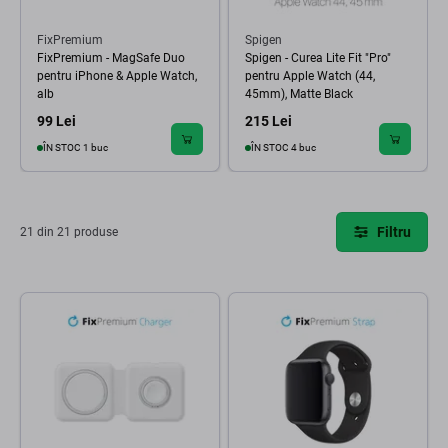
FixPremium
Spigen
FixPremium - MagSafe Duo
Spigen - Curea Lite Fit "Pro"
pentru iPhone & Apple Watch,
pentru Apple Watch (44,
alb
45mm), Matte Black
99 Lei
215 Lei
ÎN STOC 1 buc
ÎN STOC 4 buc
Filtru
21 din 21 produse