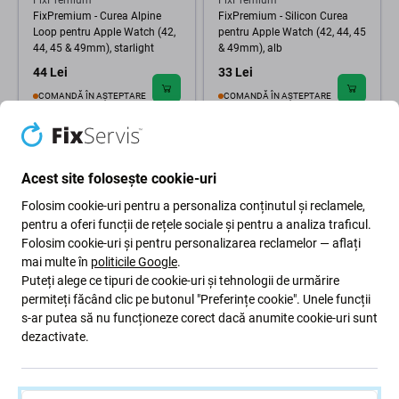
FixPremium
FixPremium
FixPremium - Curea Alpine
FixPremium - Silicon Curea
Loop pentru Apple Watch (42,
pentru Apple Watch (42, 44, 45
44, 45 & 49mm), starlight
& 49mm), alb
44 Lei
33 Lei
COMANDĂ ÎN AȘTEPTARE
COMANDĂ ÎN AȘTEPTARE
Acest site folosește cookie-uri
Folosim cookie-uri pentru a personaliza conținutul și reclamele,
pentru a oferi funcții de rețele sociale și pentru a analiza traficul.
Folosim cookie-uri și pentru personalizarea reclamelor — aflați
mai multe în
politicile Google
.
Puteți alege ce tipuri de cookie-uri și tehnologii de urmărire
permiteți făcând clic pe butonul "Preferințe cookie". Unele funcții
FixPremium
FixPremium
s-ar putea să nu funcționeze corect dacă anumite cookie-uri sunt
FixPremium - Nylon Curea
FixPremium - Curea Ocean
dezactivate.
pentru Apple Watch (42, 44, 45
Loop pentru Apple Watch (42,
& 49mm), ro?u
44, 45 & 49mm), alb
33 Lei
49 Lei