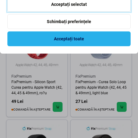
COMANDĂ ÎN AȘTEPTARE
ÎN STOC 1 buc
Acceptați selectat
Schimbați preferințele
Acceptați toate
FixPremium
FixPremium
FixPremium - Silicon Sport
FixPremium - Curea Solo Loop
Curea pentru Apple Watch (42,
pentru Apple Watch (42, 44, 45
44, 45 & 49mm), ro?u
& 49mm), light blue
49 Lei
27 Lei
COMANDĂ ÎN AȘTEPTARE
COMANDĂ ÎN AȘTEPTARE