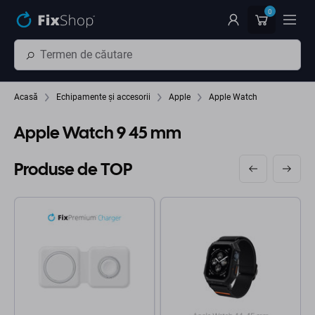
Preskočiť na hlavný obsah
0
Acasă
Echipamente și accesorii
Apple
Apple Watch
Apple Watch 9 45 mm
Produse de TOP