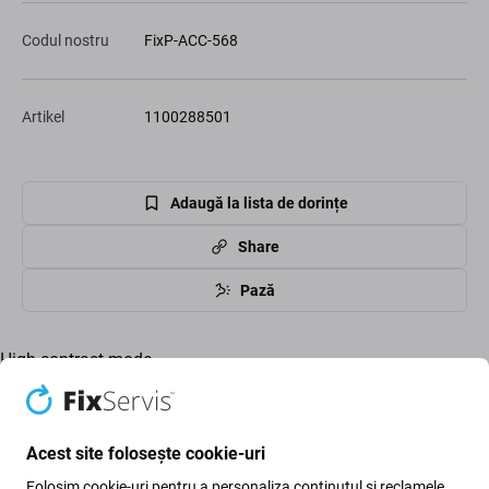
Codul nostru
FixP-ACC-568
Artikel
1100288501
Adaugă la lista de dorințe
Share
Pază
High-contrast mode
Clienții cumpără și ei
Acest site folosește cookie-uri
Folosim cookie-uri pentru a personaliza conținutul și reclamele,