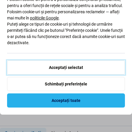
pentru a oferi funcții de rețele sociale și pentru a analiza traficul.
Folosim cookie-uri și pentru personalizarea reclamelor — aflați
mai multe în
politicile Google
.
Puteți alege ce tipuri de cookie-uri și tehnologii de urmărire
permiteți făcând clic pe butonul "Preferințe cookie". Unele funcții
s-ar putea să nu funcționeze corect dacă anumite cookie-uri sunt
dezactivate.
FixPremium
FixPremium
FixPremium - Curea
FixPremium - Nylon
Milanese Loop pentru
Curea pentru Apple
Apple Watch (38, 40 &
Watch (38, 40 & 41mm),
41mm), argint
international
Acceptați selectat
25 Lei
33 Lei
ÎN STOC 1 buc
ÎN STOC 1 buc
Schimbați preferințele
Acceptați toate