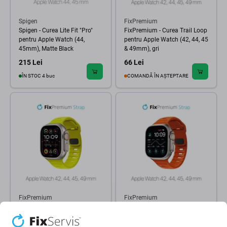
Spigen
FixPremium
Spigen - Curea Lite Fit "Pro"
FixPremium - Curea Trail Loop
pentru Apple Watch (44,
pentru Apple Watch (42, 44, 45
45mm), Matte Black
& 49mm), gri
215 Lei
66 Lei
ÎN STOC 4 buc
COMANDĂ ÎN AȘTEPTARE
FixPremium
FixPremium
FixPremium - Curea Sport
FixPremium - Curea Sport
Silicone pentru Apple Watch
Silicone pentru Apple Watch
(42, 44, 45 & 49mm), tartrazine
(42, 44, 45 & 49mm), portocale