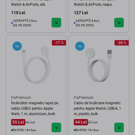
Watch & AirPods, alb
Watch & AirPods, negru
110 Lei
127 Lei
AȘTEAPTĂ 3 buc,
AȘTEAPTĂ 6 buc,
(02.09.2026)
(02.09.2026)
-17 %
-20 %
FixPremium
FixPremium
Încărcător magnetic rapid pe
Cablu de încărcare magnetic
cablu USB-C pentru Apple
pentru Apple Watch, USB-A, 1
Watc, 1 m, aluminium, bulk
m, plastic, bulk
55 Lei
44 Lei
66 Lei
55 Lei
ÎN STOC 10+ buc
ÎN STOC 10+ buc