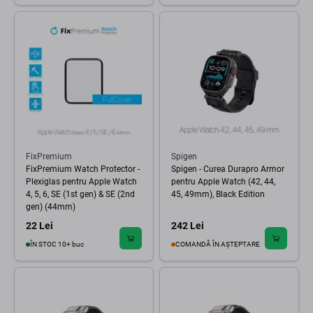
FixPremium
Spigen
FixPremium Watch Protector -
Spigen - Curea Durapro Armor
Plexiglas pentru Apple Watch
pentru Apple Watch (42, 44,
4, 5, 6, SE (1st gen) & SE (2nd
45, 49mm), Black Edition
gen) (44mm)
22 Lei
242 Lei
ÎN STOC 10+ buc
COMANDĂ ÎN AȘTEPTARE