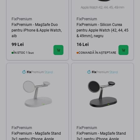
FixPremium
FixPremium
FixPremium - MagSafe Duo
FixPremium - Silicon Curea
pentru iPhone & Apple Watch,
pentru Apple Watch (42, 44, 45
alb
& 49mm), negru
99 Lei
16 Lei
ÎN STOC 1 buc
COMANDĂ ÎN AȘTEPTARE
FixPremium
FixPremium
FixPremium - MagSafe Stand
FixPremium - MagSafe Stand
3v1 pentru iPhone, Apple
3v1 pentru iPhone, Apple