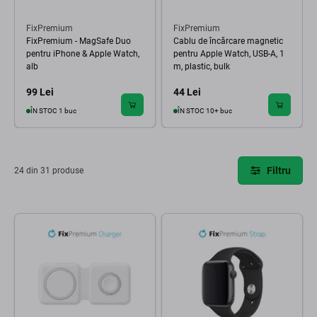
FixPremium
FixPremium
FixPremium - MagSafe Duo
Cablu de încărcare magnetic
pentru iPhone & Apple Watch,
pentru Apple Watch, USB-A, 1
alb
m, plastic, bulk
99 Lei
44 Lei
ÎN STOC 1 buc
ÎN STOC 10+ buc
Filtru
24 din 31 produse