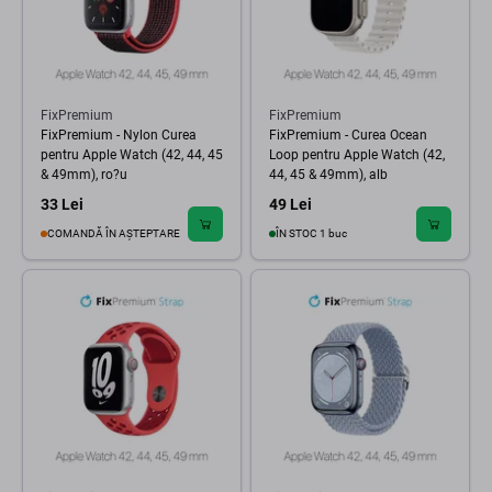
FixPremium
FixPremium
FixPremium - Nylon Curea
FixPremium - Curea Ocean
pentru Apple Watch (42, 44, 45
Loop pentru Apple Watch (42,
& 49mm), ro?u
44, 45 & 49mm), alb
33 Lei
49 Lei
COMANDĂ ÎN AȘTEPTARE
ÎN STOC 1 buc