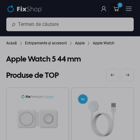
Preskočiť na hlavný obsah
0
Acasă
Echipamente și accesorii
Apple
Apple Watch
Apple Watch 5 44 mm
Produse de TOP