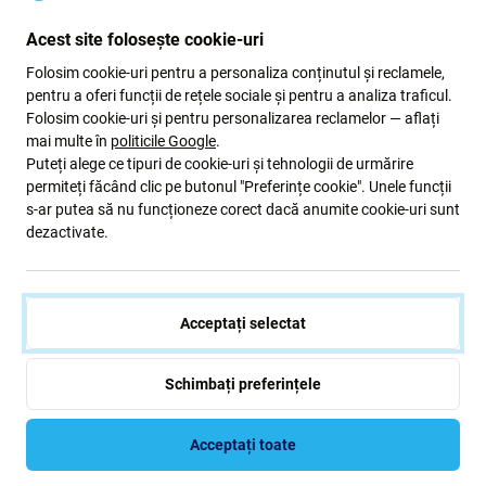
44 Lei
44 Lei
Acest site folosește cookie-uri
COMANDĂ ÎN AȘTEPTARE
COMANDĂ ÎN AȘTEPTARE
Folosim cookie-uri pentru a personaliza conținutul și reclamele,
pentru a oferi funcții de rețele sociale și pentru a analiza traficul.
Folosim cookie-uri și pentru personalizarea reclamelor — aflați
mai multe în
politicile Google
.
Puteți alege ce tipuri de cookie-uri și tehnologii de urmărire
permiteți făcând clic pe butonul "Preferințe cookie". Unele funcții
s-ar putea să nu funcționeze corect dacă anumite cookie-uri sunt
dezactivate.
FixPremium
FixPremium
Acceptați selectat
Încărcător magnetic rapid pe
FixPremium - Curea Milanese
cablu USB-C pentru Apple
Loop pentru Apple Watch (42,
Watc, 1 m, plastic, bulk
44, 45 & 49mm), graphite
Schimbați preferințele
77 Lei
55 Lei
AȘTEAPTĂ 4 buc,
Acceptați toate
(02.09.2026)
În stoc (shop)