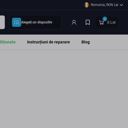
Romania, RON Lei
0
0 Lei
Alegeți un dispozitiv
diționate
Instrucțiuni de reparare
Blog