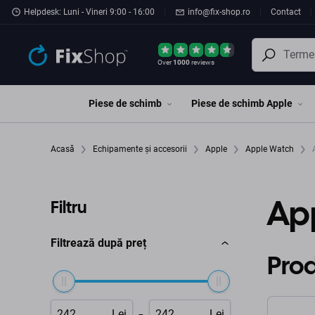
Preskočiť na hlavný obsah
Helpdesk: Luni - Vineri 9:00 - 16:00
info@fix-shop.ro
Contact
Over
1000
reviews
Piese de schimb
Piese de schimb Apple
Acasă
Echipamente și accesorii
Apple
Apple Watch
A
Ap
Filtru
Filtrează după preț
Pro
-
Lei
Lei