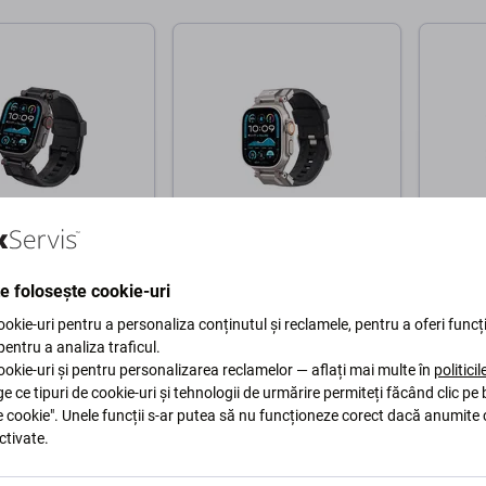
Spigen
Spigen
- Curea Durapro
Spigen - Curea Durapro
Spigen
te folosește cookie-uri
pentru Apple Watch
Armor pentru Apple Watch
Armor 
, 45, 49mm), Black
(42, 44, 45, 49mm), gri
Watch 
okie-uri pentru a personaliza conținutul și reclamele, pentru a oferi funcți
negru
 pentru a analiza traficul.
okie-uri și pentru personalizarea reclamelor — aflați mai multe în
politici
242 Lei
242 Le
ge ce tipuri de cookie-uri și tehnologii de urmărire permiteți făcând clic pe
DĂ ÎN AȘTEPTARE
ÎN STOC 3 buc
ÎN ST
e cookie". Unele funcții s-ar putea să nu funcționeze corect dacă anumite 
ctivate.
În coș
În coș