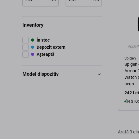
Inventory
În stoc
Depozit extern
Așteaptă
Spigen
Spigen 
Armor 
Model dispozitiv
Watch (
negru
242 Lei
ÎN STO
Arată
3 din