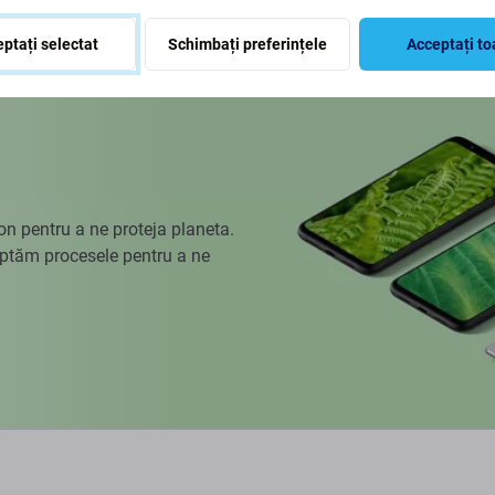
ptați selectat
Schimbați preferințele
Acceptați to
 pentru a ne proteja planeta.
aptăm procesele pentru a ne