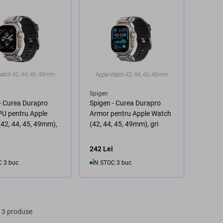
Spigen
- Curea Durapro
Spigen - Curea Durapro
PU pentru Apple
Armor pentru Apple Watch
42, 44, 45, 49mm),
(42, 44, 45, 49mm), gri
242 Lei
C 3 buc
ÎN STOC 3 buc
În coș
În coș
 3 produse