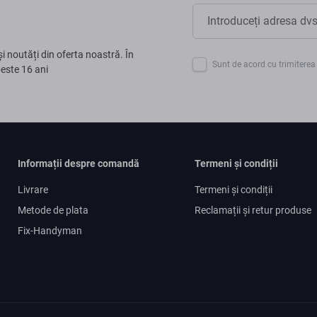
și noutăți din oferta noastră. În
Sunt de acord cu trimiterea 
peste 16 ani
Informații despre comandă
Termeni și condiții
Livrare
Termeni și condiții
Metode de plata
Reclamații și retur produse
Fix-Handyman