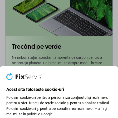
Trecând pe verde
Ne îmbunătățim constant amprenta de carbon pentru a
ne proteja planeta. Citiți mai multe despre modul în care
ne adaptăm procesele pentru a ne reduce amprenta.
Mai multe informatii
Acest site folosește cookie-uri
Folosim cookie-uri pentru a personaliza conținutul și reclamele,
Newsletter Fix
pentru a oferi funcții de rețele sociale și pentru a analiza traficul.
Folosim cookie-uri și pentru personalizarea reclamelor — aflați
Înscrieți-vă pentru a primi periodic informații despre reduceri și
mai multe în
politicile Google
.
noutăți din oferta noastră. În același timp, prin trimiterea acestui