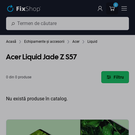
Preskočiť na hlavný obsah
0
Acasă
Echipamente și accesorii
Acer
Liquid
Acer Liquid Jade Z S57
Filtru
0 din 0 produse
Nu există produse în catalog.