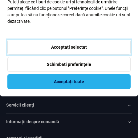
Puteți alege ce tipuri de cookie-uri și tehnologii de urmărire
formular, confirm că am peste 16 ani
permiteți făcând clic pe butonul "Preferințe cookie". Unele funcții
s-ar putea să nu funcționeze corect dacă anumite cookie-uri sunt
dezactivate.
Subscrie
Sunt de acord cu trimiterea newsletter-ului
Acceptați selectat
Schimbați preferințele
Acceptați toate
Rated Excellent
Over
1000
reviews
Servicii clienți
Informații despre comandă