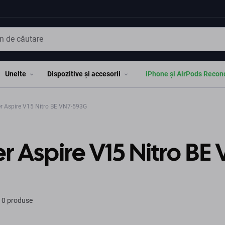
Unelte
Dispozitive și accesorii
iPhone și AirPods Recon
r Aspire V15 Nitro BE VN7-593G
r Aspire V15 Nitro B
 0 produse