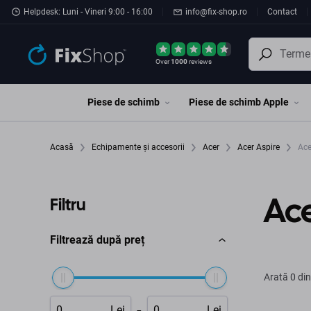
Preskočiť na hlavný obsah
Helpdesk: Luni - Vineri 9:00 - 16:00
info@fix-shop.ro
Contact
Over
1000
reviews
Piese de schimb
Piese de schimb Apple
Acasă
Echipamente și accesorii
Acer
Acer Aspire
Ace
Ace
Filtru
Filtrează după preț
Arată
0 din
-
Lei
Lei