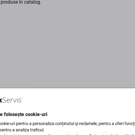
 produse în catalog.
te folosește cookie-uri
okie-uri pentru a personaliza conținutul și reclamele, pentru a oferi funcți
 pentru a ne proteja planeta.
 pentru a analiza traficul.