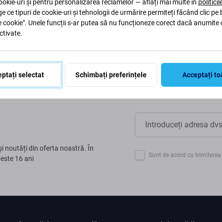
aptăm procesele pentru a ne
okie-uri și pentru personalizarea reclamelor — aflați mai multe în
politici
ge ce tipuri de cookie-uri și tehnologii de urmărire permiteți făcând clic pe
e cookie". Unele funcții s-ar putea să nu funcționeze corect dacă anumite 
ctivate.
ptați selectat
Schimbați preferințele
Acceptați to
și noutăți din oferta noastră. În
Sunt de acord cu trimiterea 
peste 16 ani