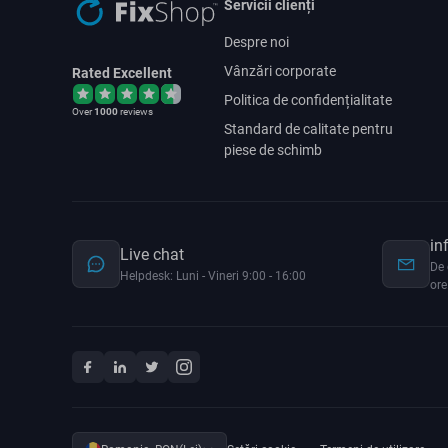
Servicii clienți
Despre noi
Vânzări corporate
Rated Excellent
Politica de confidențialitate
Over
1000
reviews
Standard de calitate pentru
piese de schimb
in
Live chat
De 
Helpdesk: Luni - Vineri 9:00 - 16:00
ore