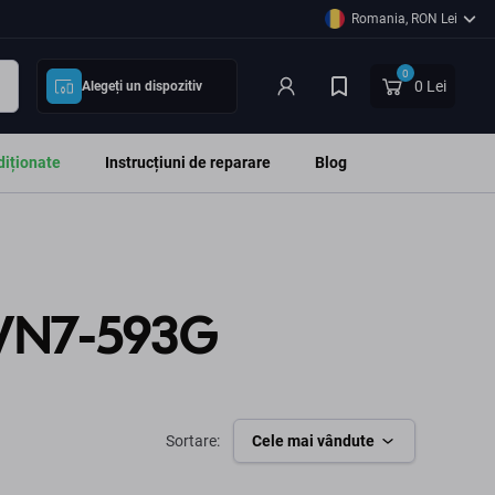
Romania, RON Lei
0
0 Lei
Alegeți un dispozitiv
diționate
Instrucțiuni de reparare
Blog
E VN7-593G
Sortare:
Cele mai vândute