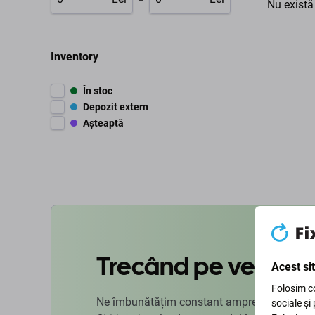
Nu există
Inventory
În stoc
Depozit extern
Așteaptă
Trecând pe verde
Acest si
Folosim co
Ne îmbunătățim constant amprenta de carbon
sociale și