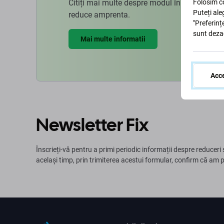
Citiți mai multe despre modul în care ne ad
Folosim co
Puteți ale
reduce amprenta.
"Preferinț
sunt deza
Mai multe informatii
Acce
Newsletter Fix
Înscrieți-vă pentru a primi periodic informații despre reduceri 
același timp, prin trimiterea acestui formular, confirm că am 