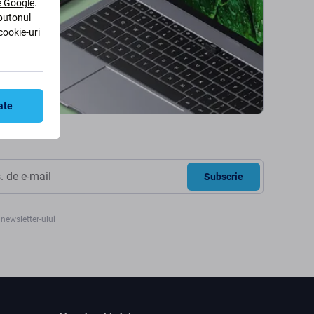
le Google
.
 butonul
cookie-uri
ate
Subscrie
newsletter-ului