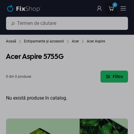
Preskočiť na hlavný obsah
0
Acasă
Echipamente și accesorii
Acer
Acer Aspire
Acer Aspire 5755G
Filtru
0 din 0 produse
Nu există produse în catalog.