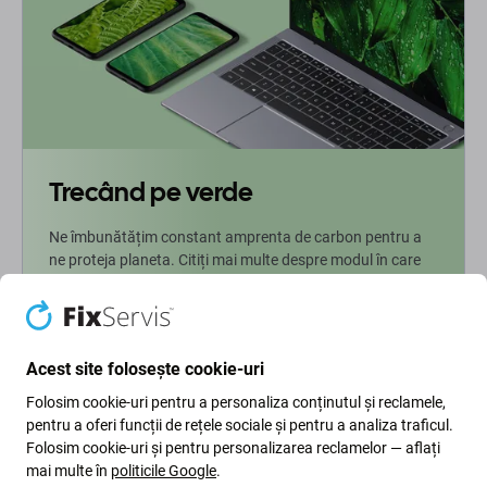
Trecând pe verde
Ne îmbunătățim constant amprenta de carbon pentru a
ne proteja planeta. Citiți mai multe despre modul în care
ne adaptăm procesele pentru a ne reduce amprenta.
Mai multe informatii
Acest site folosește cookie-uri
Folosim cookie-uri pentru a personaliza conținutul și reclamele,
Newsletter Fix
pentru a oferi funcții de rețele sociale și pentru a analiza traficul.
Folosim cookie-uri și pentru personalizarea reclamelor — aflați
Înscrieți-vă pentru a primi periodic informații despre reduceri și
mai multe în
politicile Google
.
noutăți din oferta noastră. În același timp, prin trimiterea acestui