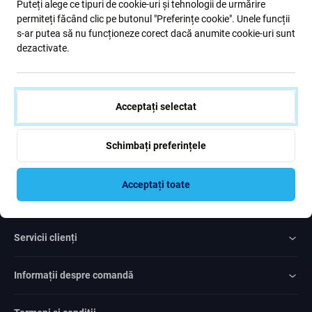
Puteți alege ce tipuri de cookie-uri și tehnologii de urmărire
formular, confirm că am peste 16 ani
permiteți făcând clic pe butonul "Preferințe cookie". Unele funcții
s-ar putea să nu funcționeze corect dacă anumite cookie-uri sunt
dezactivate.
Subscrie
Sunt de acord cu trimiterea newsletter-ului
Acceptați selectat
Schimbați preferințele
Acceptați toate
Rated Excellent
Over
1000
reviews
Servicii clienți
Informații despre comandă