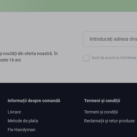
și noutăți din oferta noastră. În
Sunt de acord cu trimiterea 
peste 16 ani
Informații despre comandă
Termeni și condiții
Livrare
Termeni și condiții
Metode de plata
Reclamații și retur produse
Fix-Handyman