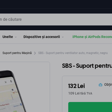
Unelte
Dispozitive și accesorii
iPhone și AirPods Recon
Suport pentru Mașină
SBS - Suport pentru ventilator auto, magnetic, negru
SBS - Suport pentr
132 Lei
Obțin
109 Lei
fără TVA