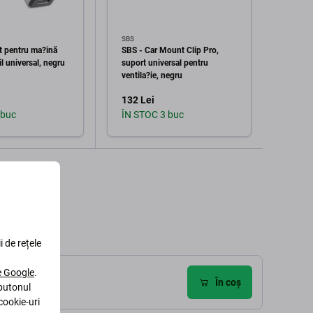
SBS
SBS
t pentru ma?ină
SBS - Car Mount Clip Pro,
SBS - 
il universal, negru
suport universal pentru
Mount
ventila?ie, negru
tablet
132 Lei
226 L
 buc
ÎN STOC 3 buc
În st
augă în coș
Adaugă în coș
i de rețele
le Google
.
În coș
 butonul
cookie-uri