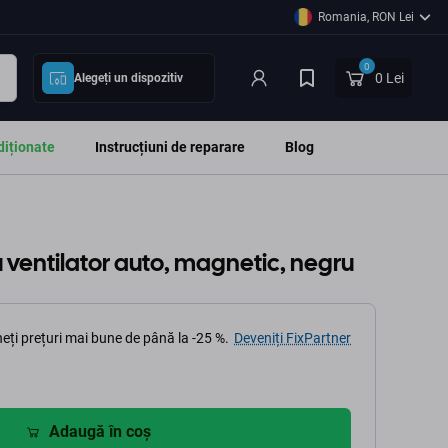
Romania, RON Lei
0
0 Lei
Alegeți un dispozitiv
diționate
Instrucțiuni de reparare
Blog
u ventilator auto, magnetic, negru
eți prețuri mai bune de până la -25 %.
Deveniți FixPartner
Adaugă în coș