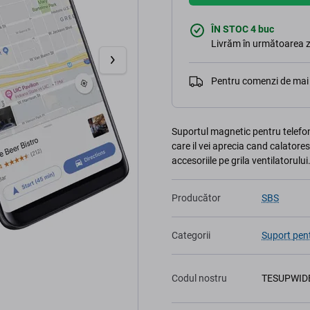
ÎN STOC 4 buc
Livrăm în următoarea z
Pentru comenzi de mai 
Suportul magnetic pentru telefo
care il vei aprecia cand calatore
accesoriile pe grila ventilatorulu
Producător
SBS
Categorii
Suport pen
Codul nostru
TESUPWID