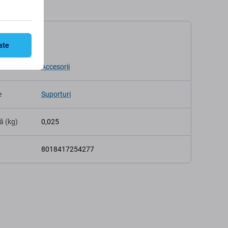
ații
ate
Accesorii
e
Suporturi
ă (kg)
0,025
8018417254277