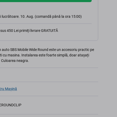
i lucrătoare. 10. Aug. (comandă până la ora 15:00)
sus 450 Lei primiți livrare GRATUITĂ
n auto SBS Mobile Wide Round este un accesoriu practic pe
sti cu masina. Instalarea este foarte simplă, doar atașați
i. Culoarea neagra.
tru Mașină
EROUNDCLIP