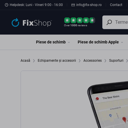
Preskočiť na hlavný obsah
Helpdesk: Luni - Vineri 9:00 - 16:00
info@fix-shop.ro
Contact
Over
1000
reviews
Piese de schimb
Piese de schimb Apple
Acasă
Echipamente și accesorii
Accessories
Suporturi