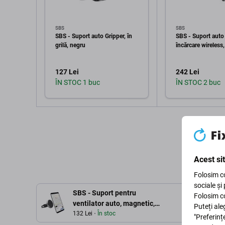
SBS
SBS
SBS - Suport auto Gripper, în
SBS - Suport auto 
grilă, negru
încărcare wireless
127 Lei
242 Lei
ÎN STOC 1 buc
ÎN STOC 2 buc
Adaugă în coș
Adaugă 
Acest si
Folosim co
sociale și
SBS - Suport pentru
Folosim co
ventilator auto, magnetic,
Puteți ale
negru
132 Lei
În stoc
"Preferinț