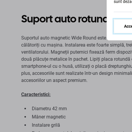
sunt deza
Suport auto rotund lat 
Acce
Suportul auto magnetic Wide Round este un accesoriu p
călătoriți cu mașina. Instalarea este foarte simplă, tre
ventilatorului. Magneții puternici fixează ferm dispozit
două plăcuțe metalice în pachet. Lipiți placa rotundă
smartphone-ul cu o husă, utilizați o placă dreptunghiu
plus, accesoriile sunt realizate într-un design minimal
accesoriilor un aspect premium.
Caracteristici:
Diametru 42 mm
Mâner magnetic
Instalare grilă