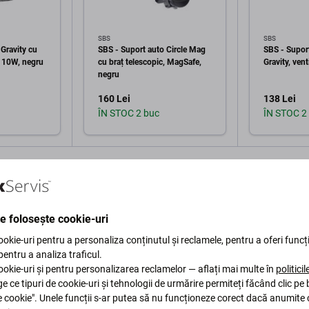
SBS
SBS
Gravity cu
SBS - Suport auto Circle Mag
SBS - Supor
, 10W, negru
cu braț telescopic, MagSafe,
Gravity, vent
negru
160 Lei
138 Lei
ÎN STOC 2 buc
ÎN STOC 2
în coș
Adaugă în coș
Ad
te folosește cookie-uri
okie-uri pentru a personaliza conținutul și reclamele, pentru a oferi funcți
 pentru a analiza traficul.
okie-uri și pentru personalizarea reclamelor — aflați mai multe în
politici
Descriere și specificații
Livrare și retururi
ge ce tipuri de cookie-uri și tehnologii de urmărire permiteți făcând clic pe
e cookie". Unele funcții s-ar putea să nu funcționeze corect dacă anumite 