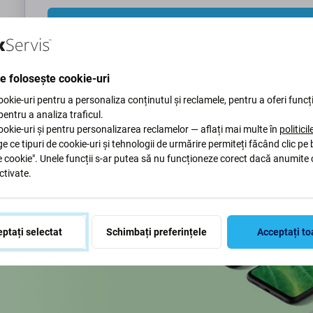
Trimite un
te folosește cookie-uri
okie-uri pentru a personaliza conținutul și reclamele, pentru a oferi funcți
 pentru a analiza traficul.
okie-uri și pentru personalizarea reclamelor — aflați mai multe în
politici
ge ce tipuri de cookie-uri și tehnologii de urmărire permiteți făcând clic pe
e cookie". Unele funcții s-ar putea să nu funcționeze corect dacă anumite 
ctivate.
ptați selectat
Schimbați preferințele
Acceptați to
 pentru a ne proteja planeta.
aptăm procesele pentru a ne