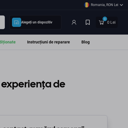
Romania, RON Lei
0
0 Lei
Alegeți un dispozitiv
diționate
Instrucțiuni de reparare
Blog
 experiența de