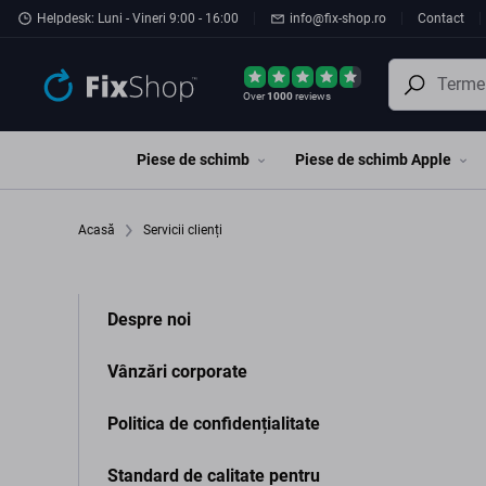
Preskočiť na hlavný obsah
Helpdesk: Luni - Vineri 9:00 - 16:00
info@fix-shop.ro
Contact
Over
1000
reviews
Piese de schimb
Piese de schimb Apple
Acasă
Servicii clienți
Despre noi
Vânzări corporate
Politica de confidențialitate
Standard de calitate pentru