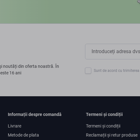
și noutăți din oferta noastră. În
Sunt de acord cu trimiterea 
peste 16 ani
Informații despre comandă
Termeni și condiții
Livrare
Termeni și condiții
Metode de plata
Reclamații și retur produse