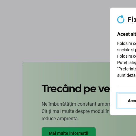
Acest si
Folosim co
sociale și
Folosim co
Puteți ale
"Preferinț
sunt deza
Trecând pe verde
Acce
Ne îmbunătățim constant amprenta de carbon
Citiți mai multe despre modul în care ne ad
reduce amprenta.
Mai multe informatii