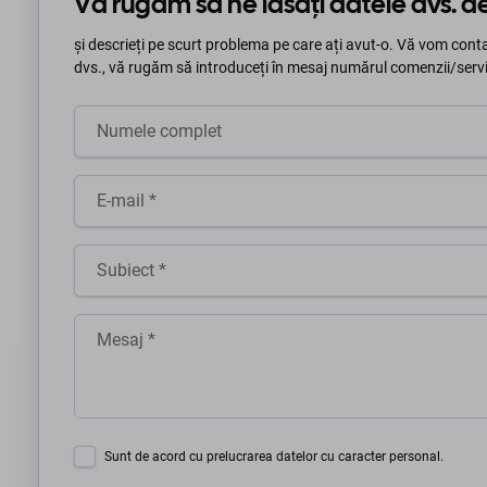
Vă rugăm să ne lăsați datele dvs. 
și descrieți pe scurt problema pe care ați avut-o. Vă vom con
dvs., vă rugăm să introduceți în mesaj numărul comenzii/servi
Sunt de acord cu prelucrarea datelor cu caracter personal.