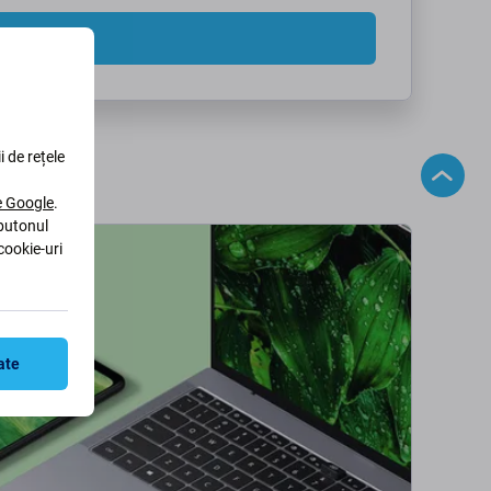
 mesaj
i de rețele
le Google
.
 butonul
cookie-uri
ate