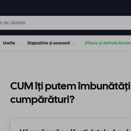
Unelte
Dispozitive și accesorii
iPhone și AirPods Recon
CUM îți putem îmbunătăți
cumpărături?