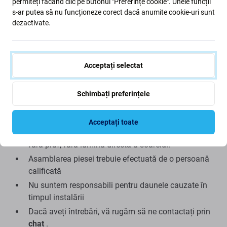
permiteți făcând clic pe butonul "Preferințe cookie". Unele funcții
aspectul. Pentru a afla mai multe despre calitate, citiți
s-ar putea să nu funcționeze corect dacă anumite cookie-uri sunt
blogul nostru, unde ne concentrăm mai mult pe calitate.
dezactivate.
Asamblare și sfaturi:
Pentru asamblare sau dezasamblare sunt necesare
Acceptați selectat
unelte speciale, care pot fi găsite în oferta noastră
În timpul asamblării, acordați atenție părților fragile
Schimbați preferințele
ale conectorilor
testați funcționalitatea piesei înainte de asamblare
Acceptați toate
Încercați să efectuați reparațiile într-un mediu uscat,
fără praf, fără lumina directă a soarelui.
Asamblarea piesei trebuie efectuată de o persoană
calificată
Nu suntem responsabili pentru daunele cauzate în
timpul instalării
Dacă aveți întrebări, vă rugăm să ne contactați prin
chat
.