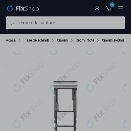
Preskočiť na hlavný obsah
0
Acasă
Piese de schimb
Xiaomi
Redmi Note
Xiaomi Redmi No