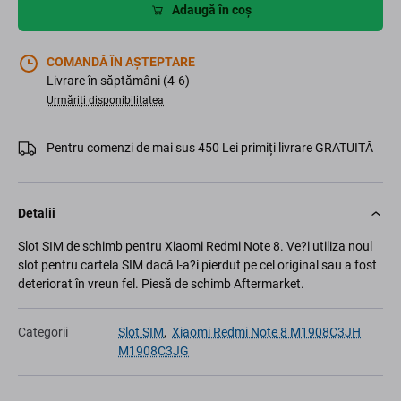
Adaugă în coș
COMANDĂ ÎN AȘTEPTARE
Livrare în săptămâni (4-6)
Urmăriți disponibilitatea
Pentru comenzi de mai sus 450 Lei primiți livrare GRATUITĂ
Detalii
Slot SIM de schimb pentru Xiaomi Redmi Note 8. Ve?i utiliza noul
slot pentru cartela SIM dacă l-a?i pierdut pe cel original sau a fost
deteriorat în vreun fel. Piesă de schimb Aftermarket.
Categorii
Slot SIM
,
Xiaomi Redmi Note 8 M1908C3JH
M1908C3JG