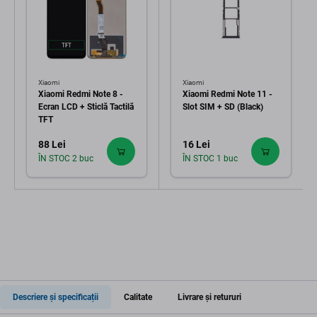
Xiaomi
Xiaomi
Xiaomi Redmi Note 8 -
Xiaomi Redmi Note 11 -
Ecran LCD + Sticlă Tactilă
Slot SIM + SD (Black)
TFT
88 Lei
16 Lei
ÎN STOC 2 buc
ÎN STOC 1 buc
Descriere și specificații
Calitate
Livrare și retururi