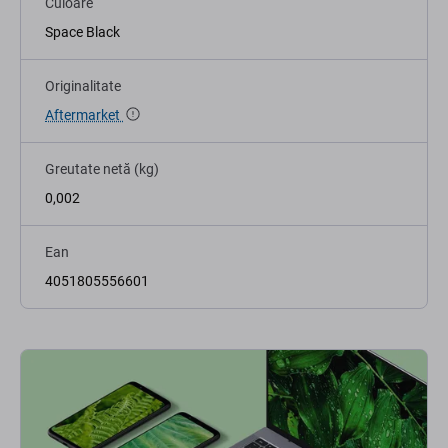
Culoare
Space Black
Originalitate
Aftermarket
Greutate netă (kg)
0,002
Ean
4051805556601