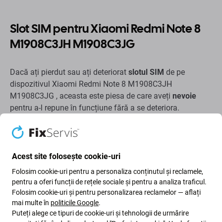
Slot SIM pentru Xiaomi Redmi Note 8
M1908C3JH M1908C3JG
Dacă ați pierdut sau ați deteriorat
slotul SIM
de pe
dispozitivul Xiaomi Redmi Note 8 M1908C3JH
M1908C3JG , aceasta este piesa de care aveți
nevoie
pentru a-l repune în funcțiune fără a se deteriora.
Calitatea pieselor de schimb
Calitate: Aftermarket
- Piesa de schimb vândută ca
Acest site folosește cookie-uri
Aftermarket este fabricată conform acelorași standarde,
Folosim cookie-uri pentru a personaliza conținutul și reclamele,
specificații și materiale ca și originalul. Aceasta este o
pentru a oferi funcții de rețele sociale și pentru a analiza traficul.
copie a originalului, iar piesa de schimb livrată ca
Folosim cookie-uri și pentru personalizarea reclamelor — aflați
Aftermarket poate (în cazuri rare) să prezinte variații
mai multe în
politicile Google
.
Puteți alege ce tipuri de cookie-uri și tehnologii de urmărire
minime în ceea ce privește funcționalitatea, calitatea sau