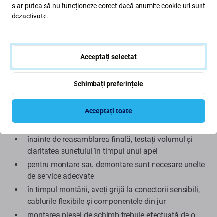
Aftermarket:
Această piesă de schimb este fabricată de
s-ar putea să nu funcționeze corect dacă anumite cookie-uri sunt
dezactivate.
un producător independent ca alternativă la componenta
originală. Este proiectată pentru a se potrivi și a funcționa
corect într-un dispozitiv compatibil. În comparație cu
piesa originală, pot exista mici diferențe de aspect,
Acceptați selectat
finisare sau performanță.
Schimbați preferințele
Montare și recomandări:
Acceptați toate
înainte de montare, verificați și curățați grila
difuzorului intern
înainte de reasamblarea finală, testați volumul și
claritatea sunetului în timpul unui apel
pentru montare sau demontare sunt necesare unelte
de service adecvate
în timpul montării, aveți grijă la conectorii sensibili,
cablurile flexibile și componentele din jur
montarea piesei de schimb trebuie efectuată de o