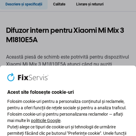
Descriere și specificații
Calitate
Livrare și retururi
Difuzor intern pentru Xiaomi Mi Mix 3
M1810E5A
Această piesă de schimb este potrivită pentru dispozitivul
Xiaomi Mi Mix 3 M1810E5A atunci când nu auziți
interlocutorul în timpul apelului, sunetul este slab sau
distorsionat ori difuzorul intern nu funcționează.
Compatibilitate:
Xiaomi Mi Mix 3
.
Acest site folosește cookie-uri
Difuzorul intern de schimb restabilește redarea clară a
Folosim cookie-uri pentru a personaliza conținutul și reclamele,
vocii în timpul apelurilor telefonice.
pentru a oferi funcții de rețele sociale și pentru a analiza traficul.
Folosim cookie-uri și pentru personalizarea reclamelor — aflați
mai multe în
politicile Google
.
Calitatea piesei de schimb
Puteți alege ce tipuri de cookie-uri și tehnologii de urmărire
permiteți făcând clic pe butonul "Preferințe cookie". Unele funcții