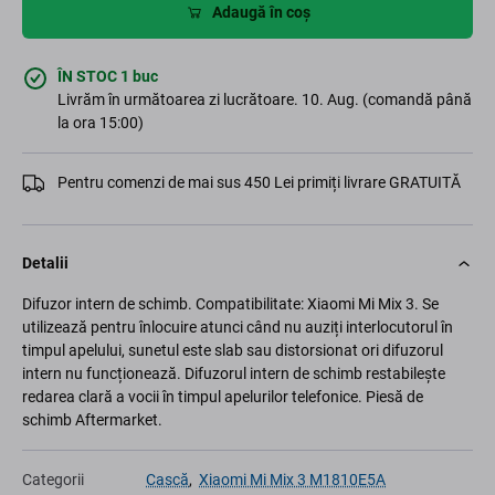
Adaugă în coș
ÎN STOC 1 buc
Livrăm în următoarea zi lucrătoare. 10. Aug. (comandă până
la ora 15:00)
Pentru comenzi de mai sus 450 Lei primiți livrare GRATUITĂ
Detalii
Difuzor intern de schimb. Compatibilitate: Xiaomi Mi Mix 3. Se
utilizează pentru înlocuire atunci când nu auziți interlocutorul în
timpul apelului, sunetul este slab sau distorsionat ori difuzorul
intern nu funcționează. Difuzorul intern de schimb restabilește
redarea clară a vocii în timpul apelurilor telefonice. Piesă de
schimb Aftermarket.
Categorii
Cască
,
Xiaomi Mi Mix 3 M1810E5A