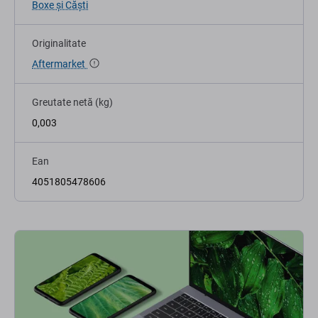
Boxe și Căști
Originalitate
Aftermarket
Greutate netă (kg)
0,003
Ean
4051805478606