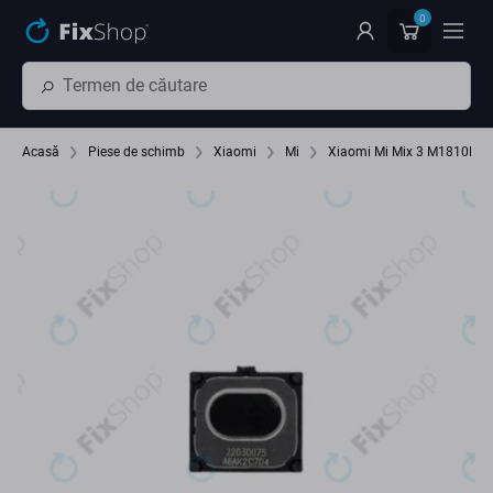
Preskočiť na hlavný obsah
0
Acasă
Piese de schimb
Xiaomi
Mi
Xiaomi Mi Mix 3 M1810E5A