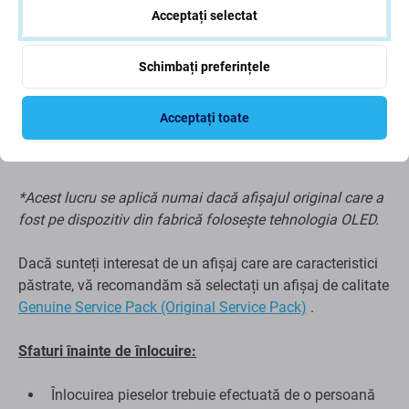
Fiabilitate mai scăzută
Acceptați selectat
Cadru mai larg în jurul afișajului
Nu acceptă Allways on display*
Schimbați preferințele
Consum mai mare de baterie în comparație cu
Display-ul Aftermarket PRO și Original*
Acceptați toate
Panou de afișare mai gros în comparație cu display-
ul Aftermarket PRO și original*
*Acest lucru se aplică numai dacă afișajul original care a
fost pe dispozitiv din fabrică folosește tehnologia OLED.
Dacă sunteți interesat de un afișaj care are caracteristici
păstrate, vă recomandăm să selectați un afișaj de calitate
Genuine Service Pack (Original Service Pack)
.
Sfaturi înainte de înlocuire:
Înlocuirea pieselor trebuie efectuată de o persoană