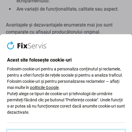
echipamentului.
Are variații de funcționalitate, calitate sau aspect.
Avantajele și dezavantajele enumerate mai jos sunt
comparate cu afișajul producătorului original.
Avantaje:
Preț scăzut
Acest site folosește cookie-uri
Folosind tehnologia LCD
Folosim cookie-uri pentru a personaliza conținutul și reclamele,
pentru a oferi funcții de rețele sociale și pentru a analiza traficul.
Dezavantaje:
Folosim cookie-uri și pentru personalizarea reclamelor — aflați
mai multe în
politicile Google
.
Suprafață de afișare mai mică
Puteți alege ce tipuri de cookie-uri și tehnologii de urmărire
Marginea inferioară puțin mai înaltă
permiteți făcând clic pe butonul "Preferințe cookie". Unele funcții
s-ar putea să nu funcționeze corect dacă anumite cookie-uri sunt
Nu se poate afișa negru adevărat
dezactivate.
Luminozitate redusă
Rezoluție mai mică