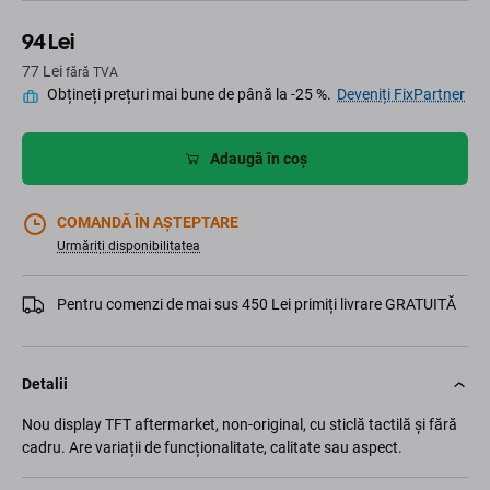
94 Lei
77 Lei
fără TVA
Obțineți prețuri mai bune de până la -25 %.
Deveniți FixPartner
Adaugă în coș
COMANDĂ ÎN AȘTEPTARE
Urmăriți disponibilitatea
Pentru comenzi de mai sus 450 Lei primiți livrare GRATUITĂ
Detalii
Nou display TFT aftermarket, non-original, cu sticlă tactilă și fără
cadru. Are variații de funcționalitate, calitate sau aspect.