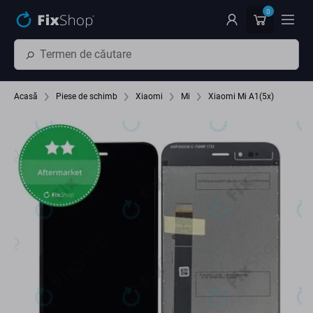
Preskočiť na hlavný obsah
0
Acasă
Piese de schimb
Xiaomi
Mi
Xiaomi Mi A1(5x)