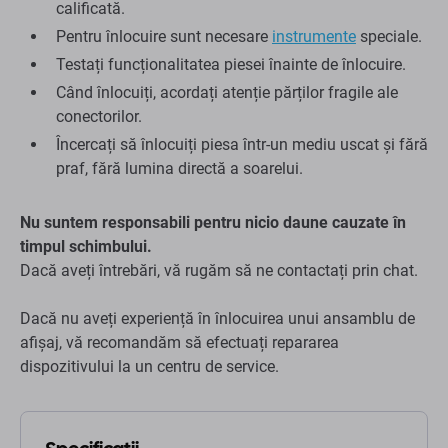
calificată.
Pentru înlocuire sunt necesare
instrumente
speciale.
Testați funcționalitatea piesei înainte de înlocuire.
Când înlocuiți, acordați atenție părților fragile ale
conectorilor.
Încercați să înlocuiți piesa într-un mediu uscat și fără
praf, fără lumina directă a soarelui.
Nu suntem responsabili pentru nicio daune cauzate în
timpul schimbului.
Dacă aveți întrebări, vă rugăm să ne contactați prin chat.
Dacă nu aveți experiență în înlocuirea unui ansamblu de
afișaj, vă recomandăm să efectuați repararea
dispozitivului la un centru de service.