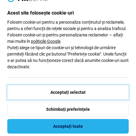
dispozitivul complet funcțional.
Acest site folosește cookie-uri
Acest set conține:
Folosim cookie-uri pentru a personaliza conținutul și reclamele,
pentru a oferi funcții de rețele sociale și pentru a analiza traficul.
Afișaj LCD
Folosim cookie-uri și pentru personalizarea reclamelor — aflați
Sticlă tactilă
mai multe în
politicile Google
.
Puteți alege ce tipuri de cookie-uri și tehnologii de urmărire
Cadrul din mijloc
permiteți făcând clic pe butonul "Preferințe cookie". Unele funcții
s-ar putea să nu funcționeze corect dacă anumite cookie-uri sunt
Calitatea pieselor de schimb
dezactivate.
Calitate: Pachet Service Original
- afișajul este o piesă
originală, adică furnizat de producătorul dispozitivului
Acceptați selectat
Samsung. Afișajul este de cea mai înaltă calitate posibilă
de pe piață și este 100% identic cu cel din fabrică al
dispozitivului. Pentru a afla mai multe despre calitate,
Schimbați preferințele
citiți blogul nostru, unde ne concentrăm mai mult pe
calitate.
Acceptați toate