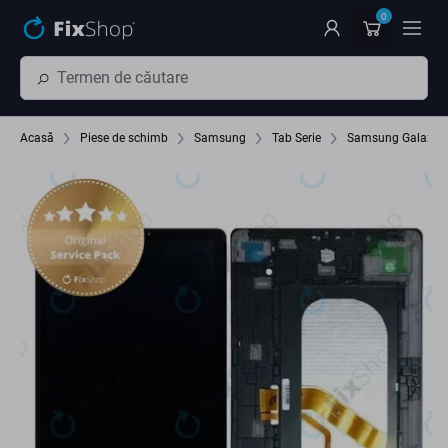
Preskočiť na hlavný obsah
0
Acasă
Piese de schimb
Samsung
Tab Serie
Samsung Galaxy T