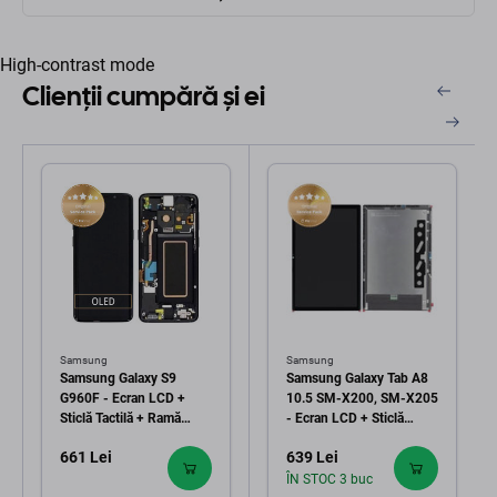
High-contrast mode
Clienții cumpără și ei
Samsung
Samsung
Samsung Galaxy S9
Samsung Galaxy Tab A8
G960F - Ecran LCD +
10.5 SM-X200, SM-X205
Sticlă Tactilă + Ramă
- Ecran LCD + Sticlă
(Midnight Black) - GH97-
Tactilă - GH81-21915A
661 Lei
639 Lei
21696A, GH97-21697A,
Genuine Service Pack
GH97-21724A Genuine
ÎN STOC 3 buc