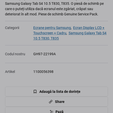
Samsung Galaxy Tab S4 10.5 T830, T835. O piesă de schimb pe
care o puteți utiliza dacă ecranul este zgâriat, crăpat sau
deteriorat în alt mod. Piese de schimb Genuine Service Pack.
Categorii
Ecrane pentru Samsung
,
Ecran Display LCD +
Touchscreen + Cadru
,
Samsung Galaxy Tab S4
10.5 T830, T835
Codul nostru
GH97-22199A
Artikel
1100056398
Adaugă la lista de dorințe
Share
Pază