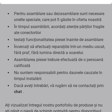
Asamblare și sfaturi:
Pentru asamblare sau dezasamblare sunt necesare
unelte speciale, care pot fi găsite în oferta noastră
În timpul asamblării, acordați atenție părților fragile
ale conectorilor
testați funcționalitatea piesei înainte de asamblare
Încercați să efectuați reparațiile într-un mediu uscat,
fără praf, fără lumina directă a soarelui.
Asamblarea piesei trebuie efectuată de o persoană
calificată
Nu suntem responsabili pentru daunele cauzate în
timpul instalării
Dacă aveți întrebări, vă rugăm să ne contactați prin
chat
.
Ați vizualizat întregul nostru portofoliu de produse și nu
ați găsit o piesă de schimb potrivită pentru dispozitivul