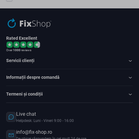
Rated Excellent
Over
1000
reviews
Servicii clienți
Informații despre comandă
Termeni și condiții
Live chat
Helpdesk: Luni - Vineri 9:00 - 16:00
info@fix-shop.ro
De obicei răspundem în cel mult 24 de ore.