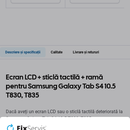
Service Pack
Descriere și specificații
Calitate
Livrare și retururi
Ecran LCD + sticlă tactilă + ramă
pentru Samsung Galaxy Tab S4 10.5
T830, T835
Dacă aveți un ecran LCD sau o sticlă tactilă deteriorată la
Samsung Galaxy Tab S4 10.5 T830, T835 , aceasta este
piesa de care aveți nevoie pentru a vă readuce