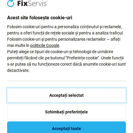
Acest site folosește cookie-uri
Samsung
Samsung Galaxy Note 10.1
Folosim cookie-uri pentru a personaliza conținutul și reclamele,
2014 P600 - Conector de
pentru a oferi funcții de rețele sociale și pentru a analiza traficul.
Încărcare + Microfon + Cablu
Folosim cookie-uri și pentru personalizarea reclamelor — aflați
Flex - Rev 0.8
mai multe în
politicile Google
.
22 Lei
Puteți alege ce tipuri de cookie-uri și tehnologii de urmărire
permiteți făcând clic pe butonul "Preferințe cookie". Unele funcții
ÎN STOC 3 buc
s-ar putea să nu funcționeze corect dacă anumite cookie-uri sunt
dezactivate.
Acceptați selectat
Schimbați preferințele
Acceptați toate