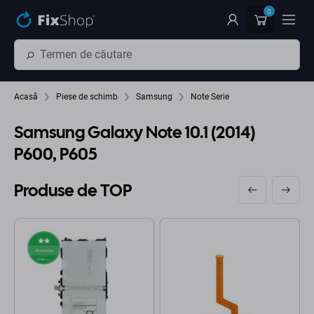
Preskočiť na hlavný obsah
0
Acasă
Piese de schimb
Samsung
Note Serie
Samsung Galaxy Note 10.1 (2014)
P600, P605
Produse de TOP