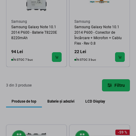
Samsung
Samsung
Samsung Galaxy Note 10.1
Samsung Galaxy Note 10.1
2014 P600 - Baterie T8220E
2014 P600 - Conector de
8220mAh
Încărcare + Microfon + Cablu
Flex - Rev 0.8
94 Lei
22 Lei
ÎN STOC 7 buc
ÎN STOC 3 buc
Filtru
3 din 3 produse
Produse de top
Baterie și adezivi
LCD Display
-59 %