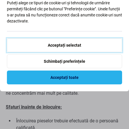
Puteți alege ce tipuri de cookie-uri și tehnologii de urmărire
Acest set conține:
permiteți făcând clic pe butonul "Preferințe cookie". Unele funcții
s-ar putea să nu funcționeze corect dacă anumite cookie-uri sunt
Afișaj LCD
dezactivate.
Sticlă tactilă
Calitatea pieselor de schimb
Acceptați selectat
Calitate: Pachet Service Original
- afișajul este o piesă
Schimbați preferințele
originală, adică furnizată de producătorul dispozitivului
Samsung. Afișajul este de cea mai înaltă calitate posibilă
Acceptați toate
de pe piață și este 100% identic cu cel din fabrică. Pentru
a afla mai multe despre calitate, citiți blogul nostru, unde
ne concentrăm mai mult pe calitate.
Sfaturi înainte de înlocuire:
Înlocuirea pieselor trebuie efectuată de o persoană
calificată.