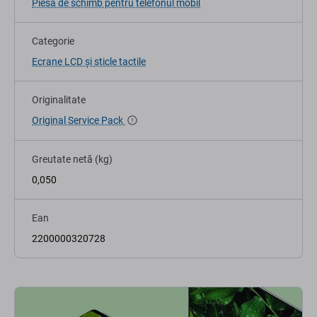
Piesă de schimb pentru telefonul mobil
Categorie
Ecrane LCD și sticle tactile
Originalitate
Original Service Pack
Greutate netă (kg)
0,050
Ean
2200000320728