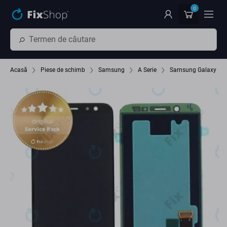
Preskočiť na hlavný obsah
0
Acasă
Piese de schimb
Samsung
A Serie
Samsung Galaxy A6 