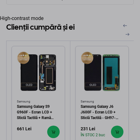
High-contrast mode
Clienții cumpără și ei
Samsung
Samsung
Samsung Galaxy S9
Samsung Galaxy J6
G960F - Ecran LCD +
J600F - Ecran LCD +
Sticlă Tactilă + Ramă
Sticlă Tactilă - GH97-
(Midnight Black) - GH97-
21931A, GH97-22048A
661 Lei
231 Lei
21696A, GH97-21697A,
Genuine Service Pack
GH97-21724A Genuine
ÎN STOC 2 buc