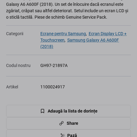
Galaxy A6 A600F (2018). Un set de înlocuire dacă ecranul este
zgâriat, crăpat sau altfel deteriorat. Setul include un ecran LCD și
o sticlă tactilă. Piese de schimb Genuine Service Pack.
Categorii
Ecrane pentru Samsung
,
Ecran Display LCD +
Touchscreen
,
Samsung Galaxy A6 A600F
(2018)
Codul nostru
GH97-21897A
Artikel
1100024917
Adaugă la lista de dorințe
Share
Pază