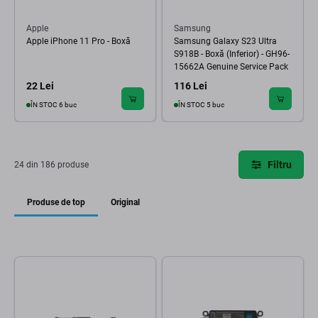
Apple
Samsung
Apple iPhone 11 Pro - Boxă
Samsung Galaxy S23 Ultra
S918B - Boxă (Inferior) - GH96-
15662A Genuine Service Pack
22 Lei
116 Lei
ÎN STOC 6 buc
ÎN STOC 5 buc
Filtru
24 din 186 produse
Produse de top
Original