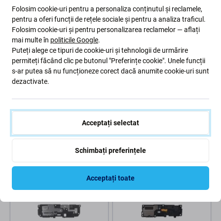
Folosim cookie-uri pentru a personaliza conținutul și reclamele,
pentru a oferi funcții de rețele sociale și pentru a analiza traficul.
Folosim cookie-uri și pentru personalizarea reclamelor — aflați
mai multe în
politicile Google
.
Puteți alege ce tipuri de cookie-uri și tehnologii de urmărire
permiteți făcând clic pe butonul "Preferințe cookie". Unele funcții
s-ar putea să nu funcționeze corect dacă anumite cookie-uri sunt
dezactivate.
Apple
Apple
Apple iPhone XR - Boxă
Apple iPhone 13 Mini - Boxă
Acceptați selectat
14 Lei
22 Lei
ÎN STOC 8 buc
ÎN STOC 8 buc
Schimbați preferințele
Acceptați toate