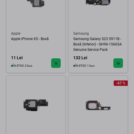
Apple
Samsung
Apple iPhone XS - Boxă
Samsung Galaxy S23 S911B -
Boxă (Inferior) - GH96-15665A
Genuine Service Pack
11 Lei
132 Lei
ÎN STOC 2 buc
ÎN STOC 1 buc
-67 %