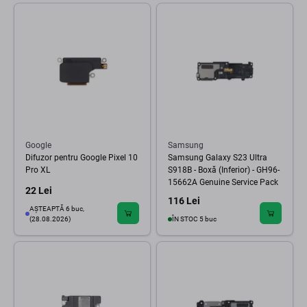
Google
Samsung
Difuzor pentru Google Pixel 10
Samsung Galaxy S23 Ultra
Pro XL
S918B - Boxă (Inferior) - GH96-
15662A Genuine Service Pack
22 Lei
116 Lei
AȘTEAPTĂ 6 buc,
(28.08.2026)
ÎN STOC 5 buc