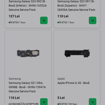
Samsung Galaxy S24 S921B -
Samsung Galaxy S23 S911B -
Boxă (Inferior) - GH96-16552A
Boxă (Superior) - GH97-
Genuine Service Pack
28456A Genuine Service Pack
127 Lei
110 Lei
ÎN STOC 1 buc
ÎN STOC 1 buc
Samsung
Apple
Samsung Galaxy S21 Ultra
Apple iPhone 4, 4S - Boxă
G998B - Boxă - GH96-13947A
Genuine Service Pack
110 Lei
5 Lei
COMANDĂ ÎN AȘTEPTARE
ÎN STOC 10+ buc