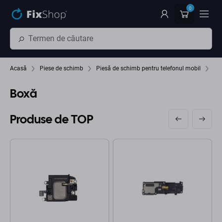
Preskočiť na hlavný obsah
0
Acasă
Piese de schimb
Piesă de schimb pentru telefonul mobil
Box
Boxă
Produse de TOP