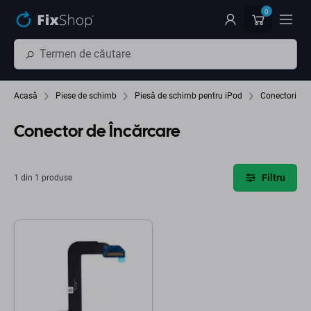
Preskočiť na hlavný obsah
0
Acasă
Piese de schimb
Piesă de schimb pentru iPod
Conectori
Conector de Încărcare
Filtru
1 din 1 produse