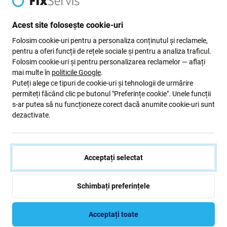
Trecând pe verde
Acest site folosește cookie-uri
Folosim cookie-uri pentru a personaliza conținutul și reclamele,
Ne îmbunătățim constant amprenta de carbon pentru a
pentru a oferi funcții de rețele sociale și pentru a analiza traficul.
ne proteja planeta. Citiți mai multe despre modul în care
Folosim cookie-uri și pentru personalizarea reclamelor — aflați
ne adaptăm procesele pentru a ne reduce amprenta.
mai multe în
politicile Google
.
Puteți alege ce tipuri de cookie-uri și tehnologii de urmărire
Mai multe informatii
permiteți făcând clic pe butonul "Preferințe cookie". Unele funcții
s-ar putea să nu funcționeze corect dacă anumite cookie-uri sunt
dezactivate.
Newsletter Fix
Înscrieți-vă pentru a primi periodic informații despre reduceri și
Acceptați selectat
noutăți din oferta noastră. În același timp, prin trimiterea acestui
formular, confirm că am peste 16 ani
Schimbați preferințele
Subscrie
Acceptați toate