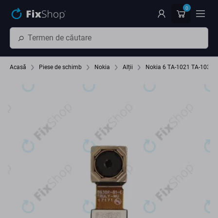
Preskočiť na hlavný obsah
0
Acasă
Piese de schimb
Nokia
Alții
Nokia 6 TA-1021 TA-1033