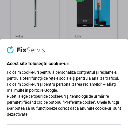
Nokia
Nokia
Nokia 6 - Bandă adezivă
Nokia 6 - Ecran LCD +
sub Touchpad-ul
Sticlă Tactilă TFT
Adhesive (Laterală) -
MED1C84020A Genuine
5 Lei
83 Lei
Service Pack
Acest site folosește cookie-uri
ÎN STOC 1 buc
ÎN STOC 4 buc
Folosim cookie-uri pentru a personaliza conținutul și reclamele,
pentru a oferi funcții de rețele sociale și pentru a analiza traficul.
Folosim cookie-uri și pentru personalizarea reclamelor — aflați
mai multe în
politicile Google
.
Puteți alege ce tipuri de cookie-uri și tehnologii de urmărire
permiteți făcând clic pe butonul "Preferințe cookie". Unele funcții
s-ar putea să nu funcționeze corect dacă anumite cookie-uri sunt
dezactivate.
Descriere și specificații
Calitate
Livrare și retururi