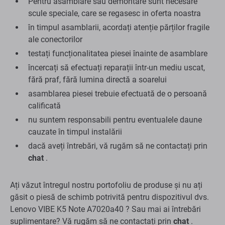
Pentru asamblare sau demontare sunt necesare
scule speciale, care se regasesc in oferta noastra
în timpul asamblarii, acordați atenție părților fragile
ale conectorilor
testați funcționalitatea piesei înainte de asamblare
încercați să efectuați reparații într-un mediu uscat,
fără praf, fără lumina directă a soarelui
asamblarea piesei trebuie efectuată de o persoană
calificată
nu suntem responsabili pentru eventualele daune
cauzate în timpul instalării
dacă aveți întrebări, vă rugăm să ne contactați prin
chat
.
Ați văzut întregul nostru portofoliu de produse și nu ați
găsit o piesă de schimb potrivită pentru dispozitivul dvs.
Lenovo VIBE K5 Note A7020a40 ? Sau mai ai întrebări
suplimentare? Vă rugăm să ne contactați prin
chat
.