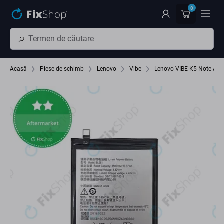
Preskočiť na hlavný obsah
0
Acasă
Piese de schimb
Lenovo
Vibe
Lenovo VIBE K5 Note A7