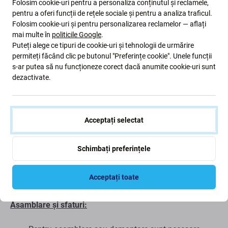
dispozitivul se descarcă rapid
Folosim cookie-uri pentru a personaliza conținutul și reclamele,
pentru a oferi funcții de rețele sociale și pentru a analiza traficul.
dispozitivul se supraîncălzi
Folosim cookie-uri și pentru personalizarea reclamelor — aflați
dispozitivul nu poate fi încărcat la 100%
mai multe în
politicile Google
.
dispozitivul nu indică corect starea bateriei
Puteți alege ce tipuri de cookie-uri și tehnologii de urmărire
permiteți făcând clic pe butonul "Preferințe cookie". Unele funcții
s-ar putea să nu funcționeze corect dacă anumite cookie-uri sunt
Calitatea pieselor de schimb
dezactivate.
Calitate: Aftermarket
- Piesa de schimb vândută ca
Aftermarket este fabricată la aceleași standarde,
specificații și materiale ca și originalul. Aceasta este o
Acceptați selectat
copie a originalului, iar piesa de schimb livrată ca
Aftermarket poate (în cazuri rare) să aibă variații minime
Schimbați preferințele
de funcționalitate, calitate sau aspect. Pentru a afla mai
multe despre calitate, citiți blogul nostru unde ne
Acceptați toate
concentrăm pe calitate mai detaliat.
Asamblare și sfaturi: