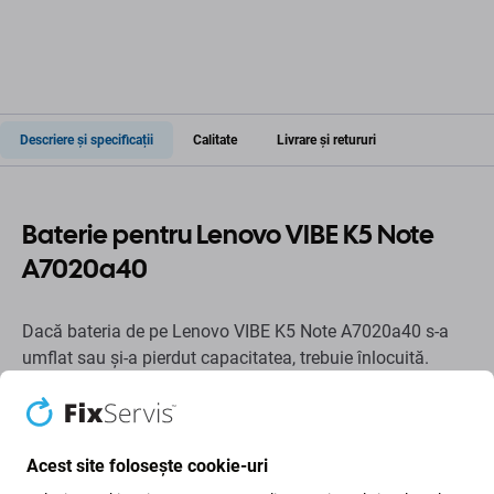
Descriere și specificații
Calitate
Livrare și retururi
Baterie pentru Lenovo VIBE K5 Note
A7020a40
Dacă bateria de pe Lenovo VIBE K5 Note A7020a40 s-a
umflat sau și-a pierdut capacitatea, trebuie înlocuită.
Când trebuie să înlocuiți bateria?
bateria este umflată
Acest site folosește cookie-uri