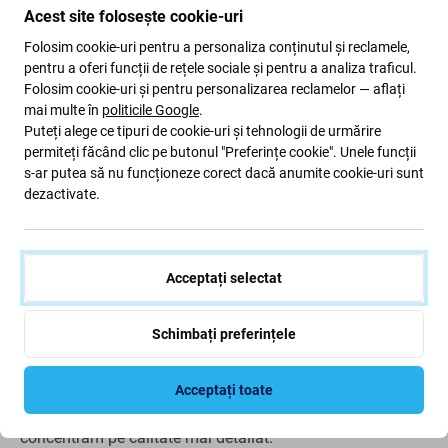
Când trebuie să înlocuiți bateria?
Acest site folosește cookie-uri
Folosim cookie-uri pentru a personaliza conținutul și reclamele,
bateria este umflată
pentru a oferi funcții de rețele sociale și pentru a analiza traficul.
dispozitivul se descarcă rapid
Folosim cookie-uri și pentru personalizarea reclamelor — aflați
mai multe în
politicile Google
.
dispozitivul se supraîncălzi
Puteți alege ce tipuri de cookie-uri și tehnologii de urmărire
dispozitivul nu poate fi încărcat la 100%
permiteți făcând clic pe butonul "Preferințe cookie". Unele funcții
dispozitivul nu indică corect starea bateriei
s-ar putea să nu funcționeze corect dacă anumite cookie-uri sunt
dezactivate.
Calitatea pieselor de schimb
Calitate: Aftermarket
- Piesa de schimb vândută ca
Acceptați selectat
Aftermarket este fabricată la aceleași standarde,
specificații și materiale ca și originalul. Aceasta este o
Schimbați preferințele
copie a originalului, iar piesa de schimb livrată ca
Aftermarket poate (în cazuri rare) să aibă variații minime
de funcționalitate, calitate sau aspect. Pentru a afla mai
Acceptați toate
multe despre calitate, citiți blogul nostru unde ne
concentrăm pe calitate mai detaliat.