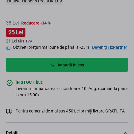
Huawei Honor 8 Pro DUK-L09
38 Lei
Reducere -34 %
25 Lei
21 Lei
fără TVA
Obțineți prețuri mai bune de până la -25 %.
Deveniți FixPartner
Adaugă în coș
ÎN STOC 1 buc
Livrăm în următoarea zi lucrătoare. 10. Aug. (comandă până
la ora 15:00)
Pentru comenzi de mai sus 450 Lei primiți livrare GRATUITĂ
Detalii