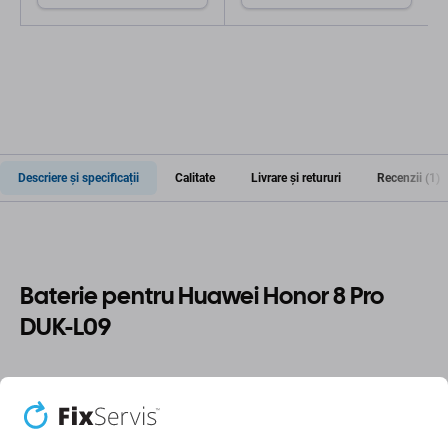
Descriere și specificații
Calitate
Livrare și retururi
Recenzii (1)
Baterie pentru Huawei Honor 8 Pro
DUK-L09
Dacă bateria de pe Huawei Honor 8 Pro DUK-L09 s-a
umflat sau și-a pierdut capacitatea, trebuie înlocuită.