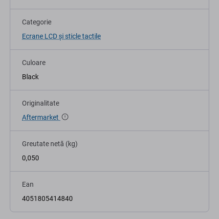
Categorie
Ecrane LCD și sticle tactile
Culoare
Black
Originalitate
Aftermarket
Greutate netă (kg)
0,050
Ean
4051805414840