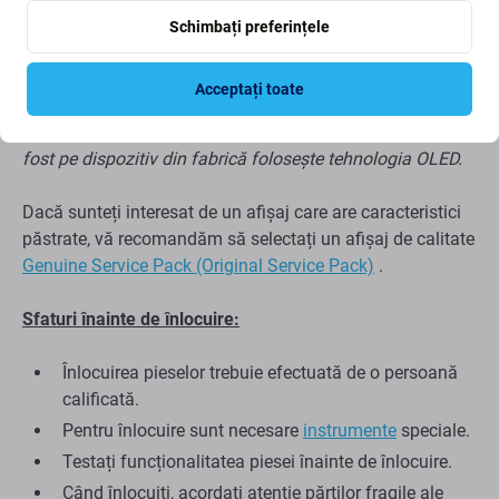
Display-ul Aftermarket PRO și Original*
Schimbați preferințele
Panou de afișare mai gros în comparație cu display-
ul Aftermarket PRO și original*
Acceptați toate
*Acest lucru se aplică numai dacă afișajul original care a
fost pe dispozitiv din fabrică folosește tehnologia OLED.
Dacă sunteți interesat de un afișaj care are caracteristici
păstrate, vă recomandăm să selectați un afișaj de calitate
Genuine Service Pack (Original Service Pack)
.
Sfaturi înainte de înlocuire:
Înlocuirea pieselor trebuie efectuată de o persoană
calificată.
Pentru înlocuire sunt necesare
instrumente
speciale.
Testați funcționalitatea piesei înainte de înlocuire.
Când înlocuiți, acordați atenție părților fragile ale