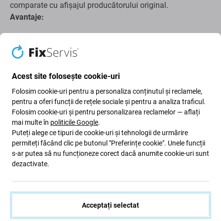
comparate cu afișajul producătorului original.
Avantaje:
Preț scăzut
Folosind tehnologia LCD
Acest site folosește cookie-uri
Dezavantaje:
Folosim cookie-uri pentru a personaliza conținutul și reclamele,
pentru a oferi funcții de rețele sociale și pentru a analiza traficul.
Suprafață de afișare mai mică
Folosim cookie-uri și pentru personalizarea reclamelor — aflați
Marginea inferioară puțin mai înaltă
mai multe în
politicile Google
.
Nu se poate afișa negru adevărat
Puteți alege ce tipuri de cookie-uri și tehnologii de urmărire
permiteți făcând clic pe butonul "Preferințe cookie". Unele funcții
Luminozitate redusă
s-ar putea să nu funcționeze corect dacă anumite cookie-uri sunt
Rezoluție mai mică
dezactivate.
Fiabilitate mai scăzută
Cadru mai larg în jurul afișajului
Nu acceptă Allways on display*
Acceptați selectat
Consum mai mare de baterie în comparație cu