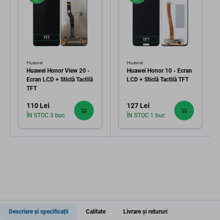
Huawei
Huawei
Huawei Honor View 20 -
Huawei Honor 10 - Ecran
Ecran LCD + Sticlă Tactilă
LCD + Sticlă Tactilă TFT
TFT
110 Lei
127 Lei
ÎN STOC 3 buc
ÎN STOC 1 buc
Descriere și specificații
Calitate
Livrare și retururi