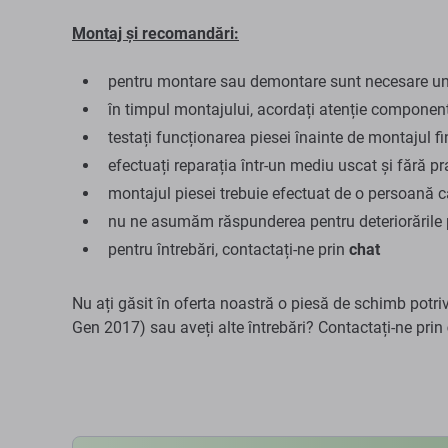
Montaj și recomandări:
pentru montare sau demontare sunt necesare unel
în timpul montajului, acordați atenție componente
testați funcționarea piesei înainte de montajul fi
efectuați reparația într-un mediu uscat și fără pra
montajul piesei trebuie efectuat de o persoană ca
nu ne asumăm răspunderea pentru deteriorările 
pentru întrebări, contactați-ne prin
chat
Nu ați găsit în oferta noastră o piesă de schimb potri
Gen 2017) sau aveți alte întrebări? Contactați-ne prin