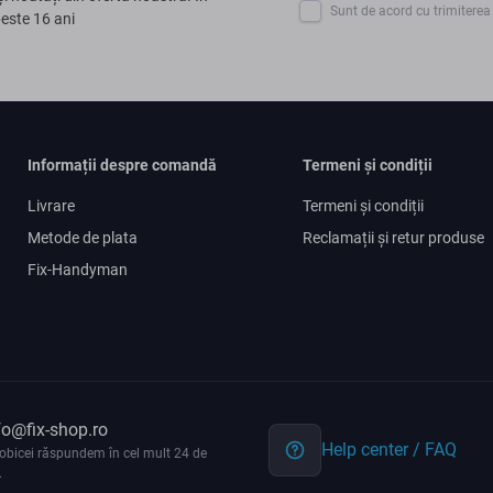
Sunt de acord cu trimiterea 
peste 16 ani
Informații despre comandă
Termeni și condiții
Livrare
Termeni și condiții
Metode de plata
Reclamații și retur produse
Fix-Handyman
fo@fix-shop.ro
Help center / FAQ
obicei răspundem în cel mult 24 de
.