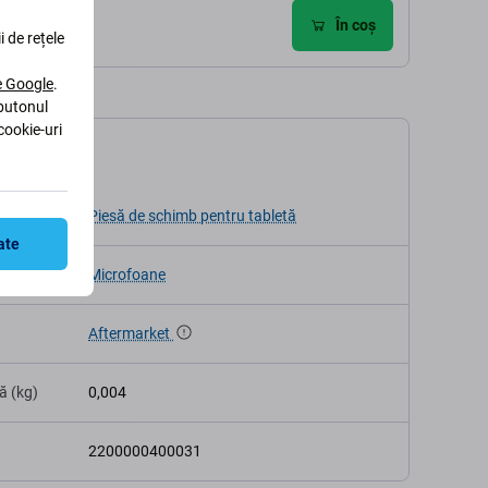
ri
În coș
i de rețele
le Google
.
 butonul
cookie-uri
ații
v
Piesă de schimb pentru tabletă
ate
Microfoane
Aftermarket
ă (kg)
0,004
2200000400031