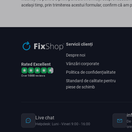
același timp, prin trimiterea acestui formular, confirm că am 
Servicii clienți
Despre noi
Vânzări corporate
Rated Excellent
Politica de confidențialitate
Over
1000
reviews
Standard de calitate pentru
piese de schimb
in
Live chat
De 
Helpdesk: Luni - Vineri 9:00 - 16:00
ore