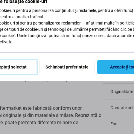
te folosește cookie-uri
Descriere și specificații
Calitate
Livrare și returu
okie-uri pentru a personaliza conținutul și reclamele, pentru a oferi funcți
 pentru a analiza traficul.
okie-uri și pentru personalizarea reclamelor — aflați mai multe în
politici
ge ce tipuri de cookie-uri și tehnologii de urmărire permiteți făcând clic pe
pentru Apple iPad Pro
e cookie". Unele funcții s-ar putea să nu funcționeze corect dacă anumite 
ctivate.
Specific
Tip dispoziti
ptați selectat
Schimbați preferințele
Acceptați to
2nd Gen 2017) nu funcționează, interlocutorul nu
Categorie
at, această piesă este potrivită pentru înlocuire.
Originalitate
ftermarket este fabricată conform unor
Greutate net
i originale și din materiale similare. Reprezintă o
are, poate prezenta diferențe minore de
Ean