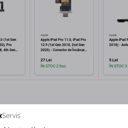
Apple
Apple
.0 (1st Gen
Apple iPad Pro 11.0, iPad Pro
Apple iPad 
20), Pro
12.9 (1st Gen 2018, 2nd Gen
2018) - Ant
8, 4th Gen
2020) - Conector de Încărcare
+ Cablu flex
+ Cablu Flex (Black)
27 Lei
5 Lei
ÎN STOC 2 buc
ÎN STOC 3
în coș
Adaugă în coș
Ad