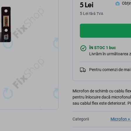
5 Lei
Obțin
5 Lei
fără TVA
ÎN STOC 1 buc
Livrăm în următoarea z
Pentru comenzi de mai 
Microfon de schimb cu cablu flex
pentru înlocuire dacă microfonul
sau cablul flex este deteriorat.
Categorii
Microfon +