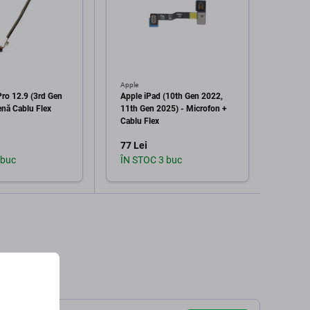
Apple
Apple
Pro 12.9 (3rd Gen
Apple iPad (10th Gen 2022,
Bateri
enă Cablu Flex
11th Gen 2025) - Microfon +
(3rd G
Cablu Flex
9720
77 Lei
193 L
 buc
ÎN STOC 3 buc
În st
augă în coș
Adaugă în coș