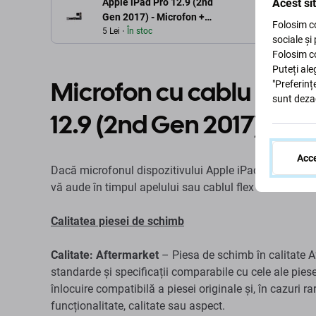
Acest si
Apple iPad Pro 12.9 (2nd
Gen 2017) - Microfon +
Folosim co
Cablu flex
5 Lei
În stoc
sociale și
Folosim co
Puteți ale
Microfon cu cablu flex 
"Preferinț
sunt deza
12.9 (2nd Gen 2017)
Acce
Dacă microfonul dispozitivului Apple iPad Pro 12.9 (
vă aude în timpul apelului sau cablul flex este deterior
Calitatea piesei de schimb
Calitate: Aftermarket
– Piesa de schimb în calitate A
standarde și specificații comparabile cu cele ale piese
înlocuire compatibilă a piesei originale și, în cazuri r
funcționalitate, calitate sau aspect.