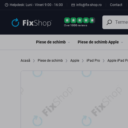
Preskočiť na hlavný obsah
Helpdesk: Luni - Vineri 9:00 - 16:00
info@fix-shop.ro
Contact
Over
1000
reviews
Piese de schimb
Piese de schimb Apple
Acasă
Piese de schimb
Apple
iPad Pro
Apple iPad P