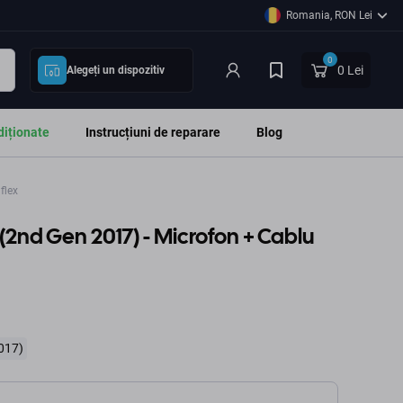
Romania, RON Lei
0
0 Lei
Alegeți un dispozitiv
diționate
Instrucțiuni de reparare
Blog
flex
 (2nd Gen 2017) - Microfon + Cablu
017)