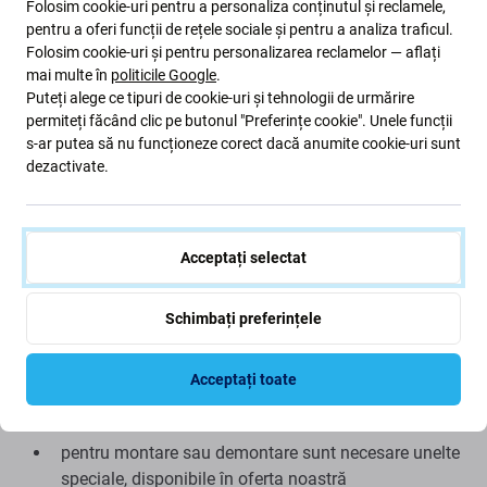
Folosim cookie-uri pentru a personaliza conținutul și reclamele,
pentru a oferi funcții de rețele sociale și pentru a analiza traficul.
Folosim cookie-uri și pentru personalizarea reclamelor — aflați
Dacă sticla camerei spate a dispozitivului Apple iPad Air
mai multe în
politicile Google
.
este zgâriată, crăpată sau deteriorată în alt mod, această
Puteți alege ce tipuri de cookie-uri și tehnologii de urmărire
piesă este potrivită pentru înlocuire.
permiteți făcând clic pe butonul "Preferințe cookie". Unele funcții
s-ar putea să nu funcționeze corect dacă anumite cookie-uri sunt
Calitatea piesei de schimb
dezactivate.
Calitate: Aftermarket
– Piesa de schimb în calitate
Aftermarket este fabricată conform unor standarde și
Acceptați selectat
specificații comparabile cu cele ale piesei originale și din
materiale similare. Reprezintă o înlocuire compatibilă a
Schimbați preferințele
piesei originale și, în cazuri rare, poate prezenta diferențe
minore de funcționalitate, calitate sau aspect.
Acceptați toate
Montaj și recomandări:
pentru montare sau demontare sunt necesare unelte
speciale, disponibile în oferta noastră