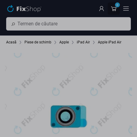
Preskočiť na hlavný obsah
0
Acasă
Piese de schimb
Apple
iPad Air
Apple iPad Air