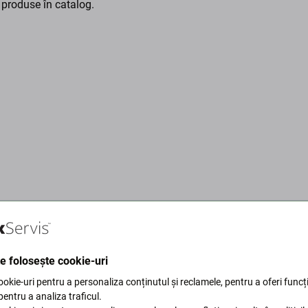
 produse în catalog.
te folosește cookie-uri
okie-uri pentru a personaliza conținutul și reclamele, pentru a oferi funcți
 pentru a ne proteja planeta.
 pentru a analiza traficul.