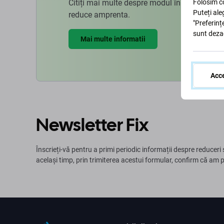
Citiți mai multe despre modul în care ne ad
Folosim co
Puteți ale
reduce amprenta.
"Preferinț
sunt deza
Mai multe informatii
Acce
Newsletter Fix
Înscrieți-vă pentru a primi periodic informații despre reduceri 
același timp, prin trimiterea acestui formular, confirm că am 