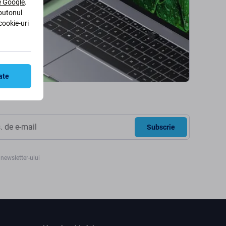
le Google
.
 butonul
cookie-uri
ate
Subscrie
newsletter-ului