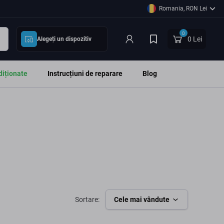
Romania, RON Lei
0
0 Lei
Alegeți un dispozitiv
diționate
Instrucțiuni de reparare
Blog
Sortare:
Cele mai vândute