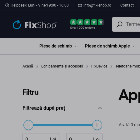
Preskočiť na hlavný obsah
Helpdesk: Luni - Vineri 9:00 - 16:00
info@fix-shop.ro
Contact
Over
1000
reviews
Piese de schimb
Piese de schimb Apple
Acasă
Echipamente și accesorii
FixDevice
Telefoane mob
Ap
Filtru
Filtrează după preț
Arată
0 din
-
Lei
Lei