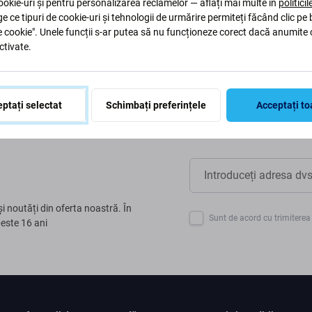
aptăm procesele pentru a ne
okie-uri și pentru personalizarea reclamelor — aflați mai multe în
politici
ge ce tipuri de cookie-uri și tehnologii de urmărire permiteți făcând clic pe
e cookie". Unele funcții s-ar putea să nu funcționeze corect dacă anumite 
ctivate.
ptați selectat
Schimbați preferințele
Acceptați to
și noutăți din oferta noastră. În
Sunt de acord cu trimiterea 
peste 16 ani