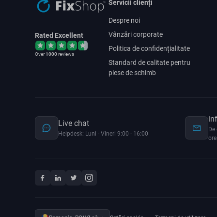
Servicii clienți
Despre noi
Vânzări corporate
Rated Excellent
Politica de confidențialitate
Over
1000
reviews
Standard de calitate pentru
piese de schimb
in
Live chat
De 
Helpdesk: Luni - Vineri 9:00 - 16:00
ore