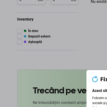
Nu există
Inventory
În stoc
Depozit extern
Așteaptă
Trecând pe verde
Acest si
Folosim co
Ne îmbunătățim constant amprenta de carbon
sociale și