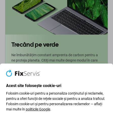
Trecând pe verde
Ne îmbunătățim constant amprenta de carbon pentru a
ne proteja planeta. Citiți mai multe despre modul în care
ne adaptăm procesele pentru a ne reduce amprenta.
Mai multe informatii
Acest site folosește cookie-uri
Folosim cookie-uri pentru a personaliza conținutul și reclamele,
Newsletter Fix
pentru a oferi funcții de rețele sociale și pentru a analiza traficul.
Folosim cookie-uri și pentru personalizarea reclamelor — aflați
Înscrieți-vă pentru a primi periodic informații despre reduceri și
mai multe în
politicile Google
.
noutăți din oferta noastră. În același timp, prin trimiterea acestui