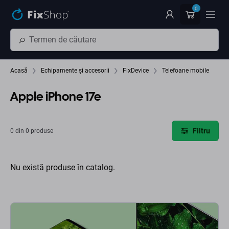
Preskočiť na hlavný obsah
0
Acasă
Echipamente și accesorii
FixDevice
Telefoane mobile
Apple iPhone 17e
Filtru
0 din 0 produse
Nu există produse în catalog.