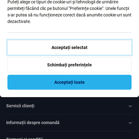
Puteți alege ce tipuri de cookie-uri și tehnologii de urmărire
formular, confirm că am peste 16 ani
permiteți făcând clic pe butonul "Preferințe cookie". Unele funcții
s-ar putea să nu funcționeze corect dacă anumite cookie-uri sunt
dezactivate.
Subscrie
Sunt de acord cu trimiterea newsletter-ului
Acceptați selectat
Schimbați preferințele
Acceptați toate
Rated Excellent
Over
1000
reviews
Servicii clienți
Informații despre comandă