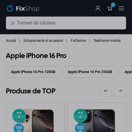
Preskočiť na hlavný obsah
0
Acasă
Echipamente și accesorii
FixDevice
Telefoane mobile
Apple iPhone 16 Pro
Apple iPhone 16 Pro 128GB
Apple iPhone 16 Pro 256GB
Appl
Produse de TOP