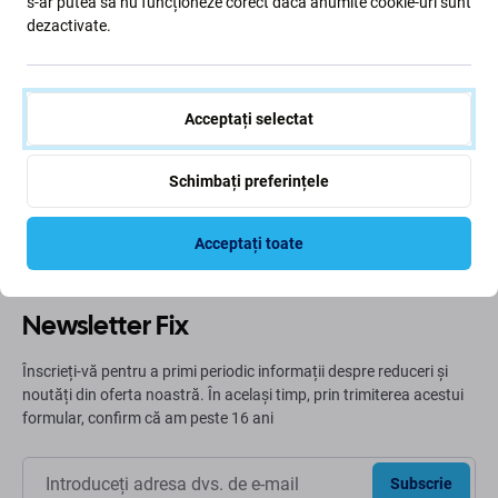
s-ar putea să nu funcționeze corect dacă anumite cookie-uri sunt
dezactivate.
Trecând pe verde
Acceptați selectat
Ne îmbunătățim constant amprenta de carbon pentru a
ne proteja planeta. Citiți mai multe despre modul în care
Schimbați preferințele
ne adaptăm procesele pentru a ne reduce amprenta.
Mai multe informatii
Acceptați toate
Newsletter Fix
Înscrieți-vă pentru a primi periodic informații despre reduceri și
noutăți din oferta noastră. În același timp, prin trimiterea acestui
formular, confirm că am peste 16 ani
Subscrie