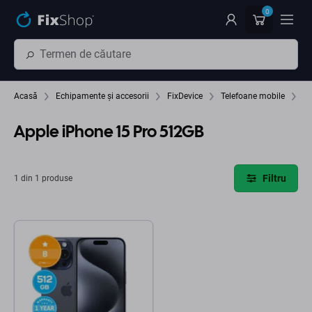
Preskočiť na hlavný obsah
0
Acasă
Echipamente și accesorii
FixDevice
Telefoane mobile
Ap
Apple iPhone 15 Pro 512GB
Filtru
1 din 1 produse