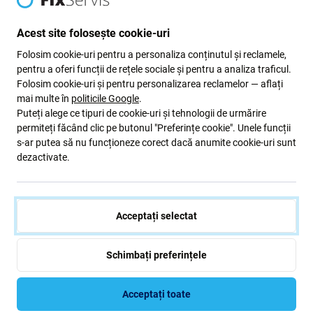
Trecând pe verde
Acest site folosește cookie-uri
Folosim cookie-uri pentru a personaliza conținutul și reclamele,
Ne îmbunătățim constant amprenta de carbon pentru a
pentru a oferi funcții de rețele sociale și pentru a analiza traficul.
ne proteja planeta. Citiți mai multe despre modul în care
Folosim cookie-uri și pentru personalizarea reclamelor — aflați
ne adaptăm procesele pentru a ne reduce amprenta.
mai multe în
politicile Google
.
Puteți alege ce tipuri de cookie-uri și tehnologii de urmărire
Mai multe informatii
permiteți făcând clic pe butonul "Preferințe cookie". Unele funcții
s-ar putea să nu funcționeze corect dacă anumite cookie-uri sunt
dezactivate.
Newsletter Fix
Înscrieți-vă pentru a primi periodic informații despre reduceri și
Acceptați selectat
noutăți din oferta noastră. În același timp, prin trimiterea acestui
formular, confirm că am peste 16 ani
Schimbați preferințele
Subscrie
Acceptați toate