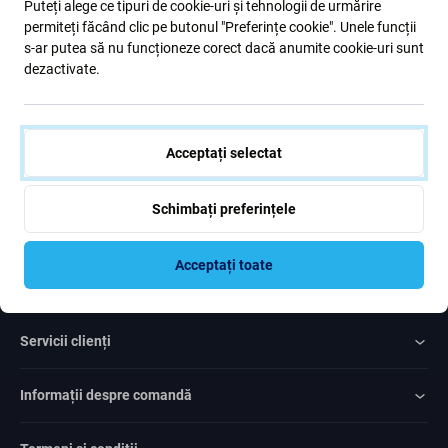
Puteți alege ce tipuri de cookie-uri și tehnologii de urmărire
formular, confirm că am peste 16 ani
permiteți făcând clic pe butonul "Preferințe cookie". Unele funcții
s-ar putea să nu funcționeze corect dacă anumite cookie-uri sunt
dezactivate.
Subscrie
Sunt de acord cu trimiterea newsletter-ului
Acceptați selectat
Schimbați preferințele
Acceptați toate
Rated Excellent
Over
1000
reviews
Servicii clienți
Informații despre comandă