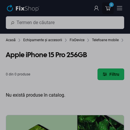
Preskočiť na hlavný obsah
0
Acasă
Echipamente și accesorii
FixDevice
Telefoane mobile
Ap
Apple iPhone 15 Pro 256GB
Filtru
0 din 0 produse
Nu există produse în catalog.