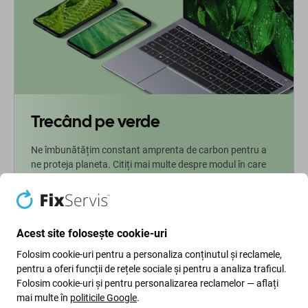
Trecând pe verde
Ne îmbunătățim constant amprenta de carbon pentru a
ne proteja planeta. Citiți mai multe despre modul în care
ne adaptăm procesele pentru a ne reduce amprenta.
Mai multe informatii
Acest site folosește cookie-uri
Folosim cookie-uri pentru a personaliza conținutul și reclamele,
Newsletter Fix
pentru a oferi funcții de rețele sociale și pentru a analiza traficul.
Folosim cookie-uri și pentru personalizarea reclamelor — aflați
Înscrieți-vă pentru a primi periodic informații despre reduceri și
mai multe în
politicile Google
.
noutăți din oferta noastră. În același timp, prin trimiterea acestui