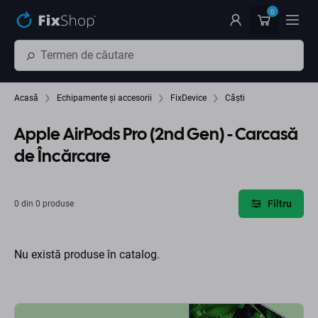
Preskočiť na hlavný obsah
0
Acasă
Echipamente și accesorii
FixDevice
Căști
Apple AirPods Pro (2nd Gen) - Carcasă
de Încărcare
Filtru
0 din 0 produse
Nu există produse în catalog.