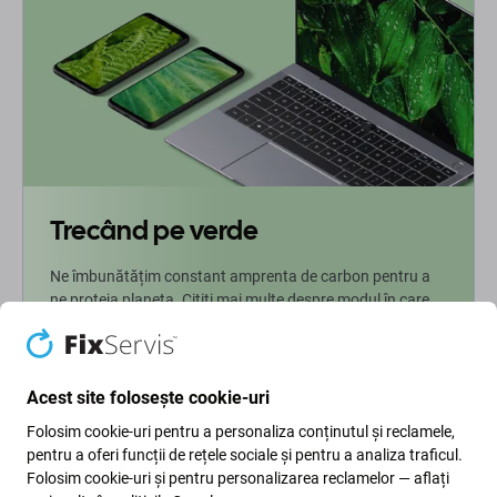
Trecând pe verde
Ne îmbunătățim constant amprenta de carbon pentru a
ne proteja planeta. Citiți mai multe despre modul în care
ne adaptăm procesele pentru a ne reduce amprenta.
Mai multe informatii
Acest site folosește cookie-uri
Folosim cookie-uri pentru a personaliza conținutul și reclamele,
Newsletter Fix
pentru a oferi funcții de rețele sociale și pentru a analiza traficul.
Folosim cookie-uri și pentru personalizarea reclamelor — aflați