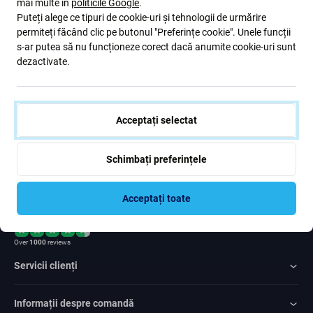
mai multe în
politicile Google
.
Înscrieți-vă pentru a primi periodic informații despre reduceri și
Puteți alege ce tipuri de cookie-uri și tehnologii de urmărire
noutăți din oferta noastră. În același timp, prin trimiterea acestui
permiteți făcând clic pe butonul "Preferințe cookie". Unele funcții
formular, confirm că am peste 16 ani
s-ar putea să nu funcționeze corect dacă anumite cookie-uri sunt
dezactivate.
Subscrie
Sunt de acord cu trimiterea newsletter-ului
Acceptați selectat
Schimbați preferințele
Acceptați toate
Rated Excellent
Over
1000
reviews
Servicii clienți
Informații despre comandă