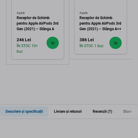
Apple
Apple
Receptor de Schimb
Receptor de Schimb
pentru Apple AirPods 3rd
pentru Apple AirPods 3rd
Gen (2021) – Stânga A
Gen (2021) – Stânga A++
246 Lei
386 Lei
ÎN STOC 10+
ÎN STOC 1 buc
buc
Descriere și specificații
Livrare și retururi
Recenzii (7)
Stare