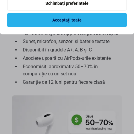
Schimbați preferințele
potrivească cu setul tău existent. După o simplă
asociere, funcționează împreună cu AirPod-ul actual
și cu carcasa de încărcare.
Acceptați toate
AirPod-uri originale Apple stânga sau dreapta
Sunet, microfon, senzori și baterie testate
Disponibil în gradele A+, A, B și C
Asociere ușoară cu AirPods-urile existente
Economisiți aproximativ 50–70% în
comparație cu un set nou
Garanție de 12 luni pentru fiecare clasă