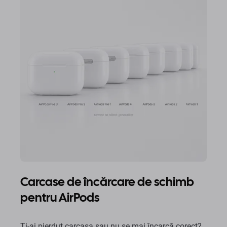
Carcase de încărcare de schimb
pentru AirPods
Ți-ai pierdut carcasa sau nu se mai încarcă corect?