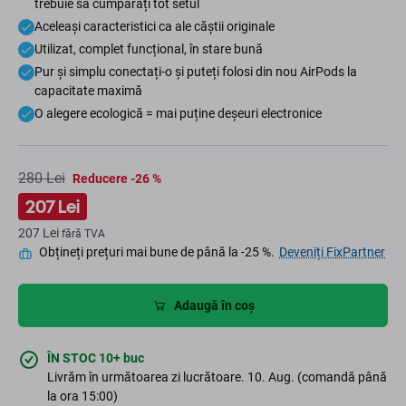
trebuie să cumpărați tot setul
Aceleași caracteristici ca ale căștii originale
Utilizat, complet funcțional, în stare bună
Pur și simplu conectați-o și puteți folosi din nou AirPods la
capacitate maximă
O alegere ecologică = mai puține deșeuri electronice
280 Lei
Reducere -26 %
207 Lei
207 Lei
fără TVA
Obțineți prețuri mai bune de până la -25 %.
Deveniți FixPartner
Adaugă în coș
ÎN STOC 10+ buc
Livrăm în următoarea zi lucrătoare. 10. Aug. (comandă până
la ora 15:00)