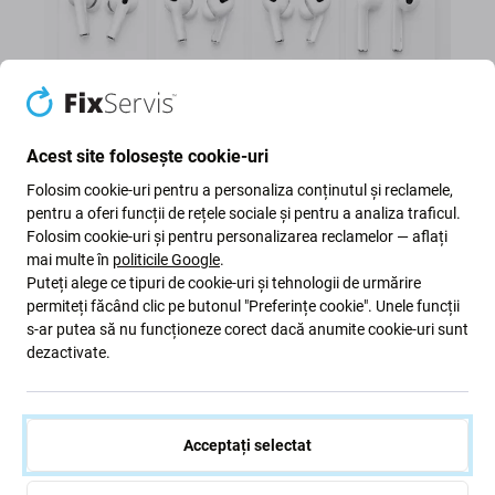
Acest site folosește cookie-uri
Folosim cookie-uri pentru a personaliza conținutul și reclamele,
pentru a oferi funcții de rețele sociale și pentru a analiza traficul.
Folosim cookie-uri și pentru personalizarea reclamelor — aflați
mai multe în
politicile Google
.
Puteți alege ce tipuri de cookie-uri și tehnologii de urmărire
permiteți făcând clic pe butonul "Preferințe cookie". Unele funcții
AirPods de schimb stânga și
s-ar putea să nu funcționeze corect dacă anumite cookie-uri sunt
dezactivate.
dreapta
Ai pierdut un AirPod, l-ai deteriorat sau ai observat o
Acceptați selectat
durată de viață mai slabă a bateriei? Cumpără
separat un AirPod stânga sau drept care să se