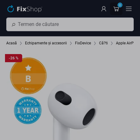
Preskočiť na hlavný obsah
0
Acasă
Echipamente și accesorii
FixDevice
Că?ti
Apple AirPods
-26 %
-26 %