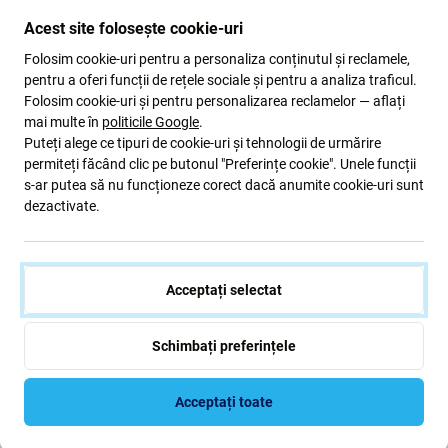
Acest site folosește cookie-uri
Poate că vi se pare că un
cablu
este doar un simplu șnur,
Folosim cookie-uri pentru a personaliza conținutul și reclamele,
dar de multe ori aici se decide calitatea încărcării.
pentru a oferi funcții de rețele sociale și pentru a analiza traficul.
Cablurile ieftine pot încărca telefonul încet, se pot
Folosim cookie-uri și pentru personalizarea reclamelor — aflați
supraîncălzi sau se pot rupe rapid.
mai multe în
politicile Google
.
Puteți alege ce tipuri de cookie-uri și tehnologii de urmărire
permiteți făcând clic pe butonul "Preferințe cookie". Unele funcții
De aceea merită să alegi mărci de încredere, care oferă
s-ar putea să nu funcționeze corect dacă anumite cookie-uri sunt
avantaje diferite în funcție de ceea ce cauți.
dezactivate.
FixPremium
– o alegere accesibilă și fiabilă.
Baseus
– varianta de mijloc, excelent raport
calitate/preț.
Acceptați selectat
SBS
– gamă variată (inclusiv cabluri de diferite
lungimi, chiar și de 3 m sau mai mult).
Schimbați preferințele
PURO
– combinații de culori interesante, care se
potrivesc cu noile modele iPhone 16 și 17.
Acceptați toate