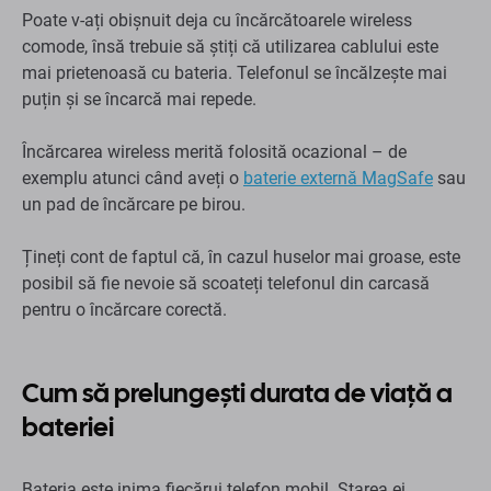
Poate v-ați obișnuit deja cu încărcătoarele wireless
comode, însă trebuie să știți că utilizarea cablului este
mai prietenoasă cu bateria. Telefonul se încălzește mai
puțin și se încarcă mai repede.
Încărcarea wireless merită folosită ocazional – de
exemplu atunci când aveți o
baterie externă MagSafe
sau
un pad de încărcare pe birou.
Țineți cont de faptul că, în cazul huselor mai groase, este
posibil să fie nevoie să scoateți telefonul din carcasă
pentru o încărcare corectă.
Cum să prelungești durata de viață a
bateriei
Bateria este inima fiecărui telefon mobil. Starea ei