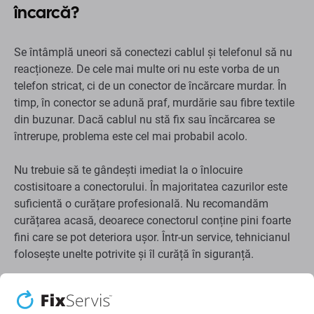
încarcă?
Se întâmplă uneori să conectezi cablul și telefonul să nu
reacționeze. De cele mai multe ori nu este vorba de un
telefon stricat, ci de un conector de încărcare murdar. În
timp, în conector se adună praf, murdărie sau fibre textile
din buzunar. Dacă cablul nu stă fix sau încărcarea se
întrerupe, problema este cel mai probabil acolo.
Nu trebuie să te gândești imediat la o înlocuire
costisitoare a conectorului. În majoritatea cazurilor este
suficientă o curățare profesională. Nu recomandăm
curățarea acasă, deoarece conectorul conține pini foarte
fini care se pot deteriora ușor. Într-un service, tehnicianul
folosește unelte potrivite și îl curăță în siguranță.
Cabluri: nu toate cablurile sunt la fel