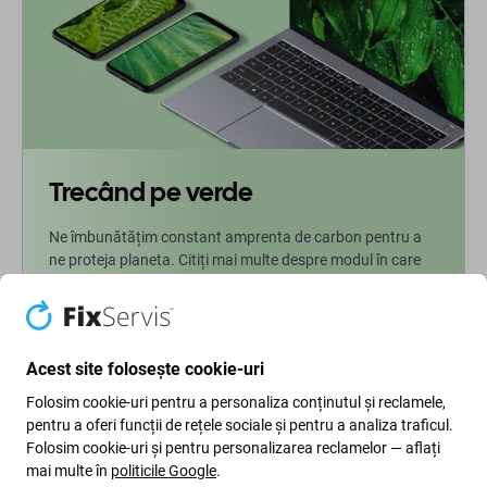
Trecând pe verde
Ne îmbunătățim constant amprenta de carbon pentru a
ne proteja planeta. Citiți mai multe despre modul în care
ne adaptăm procesele pentru a ne reduce amprenta.
Mai multe informatii
Acest site folosește cookie-uri
Folosim cookie-uri pentru a personaliza conținutul și reclamele,
Newsletter Fix
pentru a oferi funcții de rețele sociale și pentru a analiza traficul.
Folosim cookie-uri și pentru personalizarea reclamelor — aflați
Înscrieți-vă pentru a primi periodic informații despre reduceri și
mai multe în
politicile Google
.
noutăți din oferta noastră. În același timp, prin trimiterea acestui