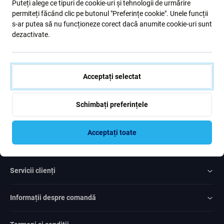
Puteți alege ce tipuri de cookie-uri și tehnologii de urmărire
formular, confirm că am peste 16 ani
permiteți făcând clic pe butonul "Preferințe cookie". Unele funcții
s-ar putea să nu funcționeze corect dacă anumite cookie-uri sunt
dezactivate.
Subscrie
Sunt de acord cu trimiterea newsletter-ului
Acceptați selectat
Schimbați preferințele
Acceptați toate
Rated Excellent
Over
1000
reviews
Servicii clienți
Informații despre comandă