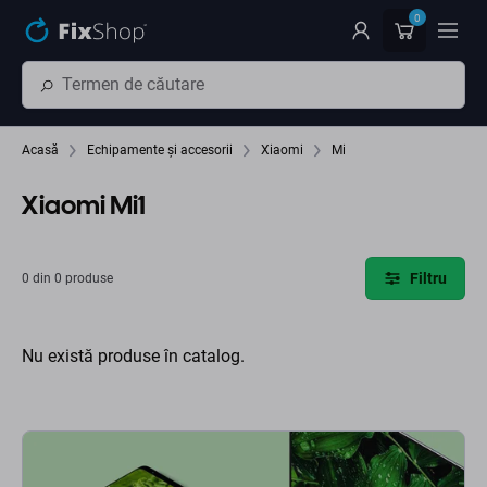
Preskočiť na hlavný obsah
0
Acasă
Echipamente și accesorii
Xiaomi
Mi
Xiaomi Mi1
Filtru
0 din 0 produse
Nu există produse în catalog.