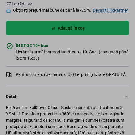
27 Lei
fără TVA
Obțineți prețuri mai bune de până la -25 %.
Deveniți FixPartner
Adaugă în coș
ÎN STOC 10+ buc
Livrăm în următoarea zi lucrătoare. 10. Aug. (comandă până
la ora 15:00)
Pentru comenzi de mai sus 450 Lei primiți livrare GRATUITĂ
Detalii
FixPremium FullCover Glass - Sticla securizata pentru iPhone X,
XS si 11 Pro ofera protectie la 360° cu acoperire de la margine la
margine, asigurand ca ecranul si marginile dumneavoastra sunt
protejate de zgarieturi si impact. Bucurați-vă de o transparență
HD ultra-clară și de o instalare ușoară, fără bule, care păstrează