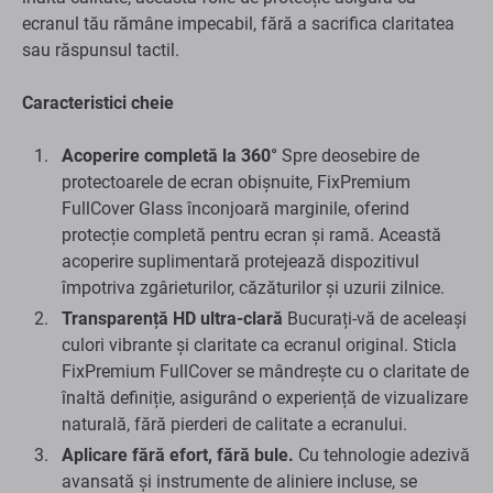
ecranul tău rămâne impecabil, fără a sacrifica claritatea
sau răspunsul tactil.
Caracteristici cheie
Acoperire completă la 360°
Spre deosebire de
protectoarele de ecran obișnuite, FixPremium
FullCover Glass înconjoară marginile, oferind
protecție completă pentru ecran și ramă. Această
acoperire suplimentară protejează dispozitivul
împotriva zgârieturilor, căzăturilor și uzurii zilnice.
Transparență HD ultra-clară
Bucurați-vă de aceleași
culori vibrante și claritate ca ecranul original. Sticla
FixPremium FullCover se mândrește cu o claritate de
înaltă definiție, asigurând o experiență de vizualizare
naturală, fără pierderi de calitate a ecranului.
Aplicare fără efort, fără bule.
Cu tehnologie adezivă
avansată și instrumente de aliniere incluse, se