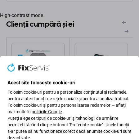
High-contrast mode
Clienții cumpără și ei
Acest site folosește cookie-uri
Folosim cookie-uri pentru a personaliza conținutul și reclamele,
pentru a oferi funcții de rețele sociale și pentru a analiza traficul.
FixPremium
SBS
FixPremium Privacy Anti-
SBS - Geam Securizat
Folosim cookie-uri și pentru personalizarea reclamelor — aflați
Spy Glass - Geam
pentru iPhone X, XS & 11
mai multe în
politicile Google
.
securizat pentru iPhone
Pro & 11 Pro, transparent
Puteți alege ce tipuri de cookie-uri și tehnologii de urmărire
X, XS & 11 Pro
permiteți făcând clic pe butonul "Preferințe cookie". Unele funcții
33 Lei
94 Lei
s-ar putea să nu funcționeze corect dacă anumite cookie-uri sunt
ÎN STOC 10+
ÎN STOC 4 buc
buc
dezactivate.