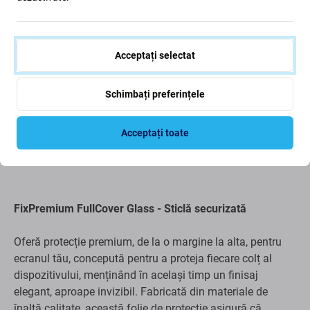
Acceptați selectat
Schimbați preferințele
Descriere și specificații
Livrare și retururi
Recenzii (7)
Acceptați toate
FixPremium FullCover Glass - Sticlă securizată
Oferă protecție premium, de la o margine la alta, pentru
ecranul tău, concepută pentru a proteja fiecare colț al
dispozitivului, menținând în același timp un finisaj
elegant, aproape invizibil. Fabricată din materiale de
înaltă calitate, această folie de protecție asigură că