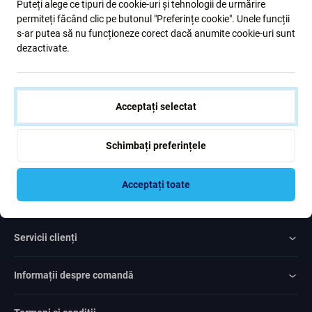
Puteți alege ce tipuri de cookie-uri și tehnologii de urmărire
formular, confirm că am peste 16 ani
permiteți făcând clic pe butonul "Preferințe cookie". Unele funcții
s-ar putea să nu funcționeze corect dacă anumite cookie-uri sunt
dezactivate.
Subscrie
Sunt de acord cu trimiterea newsletter-ului
Acceptați selectat
Schimbați preferințele
Acceptați toate
Rated Excellent
Over
1000
reviews
Servicii clienți
Informații despre comandă