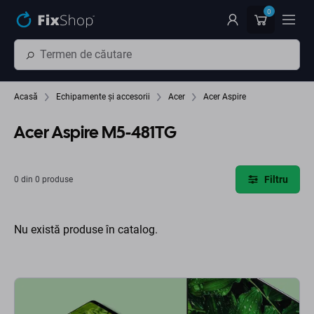
Preskočiť na hlavný obsah
0
Acasă
Echipamente și accesorii
Acer
Acer Aspire
Acer Aspire M5-481TG
Filtru
0 din 0 produse
Nu există produse în catalog.