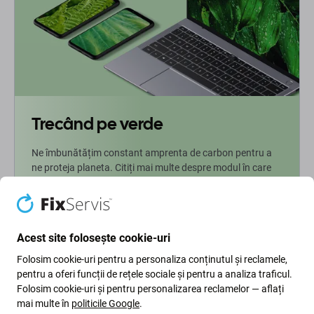
Trecând pe verde
Ne îmbunătățim constant amprenta de carbon pentru a
ne proteja planeta. Citiți mai multe despre modul în care
ne adaptăm procesele pentru a ne reduce amprenta.
Mai multe informatii
Acest site folosește cookie-uri
Folosim cookie-uri pentru a personaliza conținutul și reclamele,
Newsletter Fix
pentru a oferi funcții de rețele sociale și pentru a analiza traficul.
Folosim cookie-uri și pentru personalizarea reclamelor — aflați
Înscrieți-vă pentru a primi periodic informații despre reduceri și
mai multe în
politicile Google
.
noutăți din oferta noastră. În același timp, prin trimiterea acestui