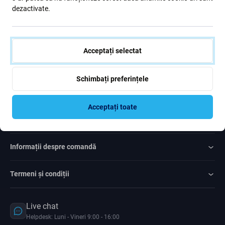
dezactivate.
Sunt de acord cu trimiterea newsletter-ului
Acceptați selectat
Schimbați preferințele
Rated Excellent
Over
1000
reviews
Acceptați toate
Servicii clienți
Informații despre comandă
Termeni și condiții
Live chat
Helpdesk: Luni - Vineri 9:00 - 16:00