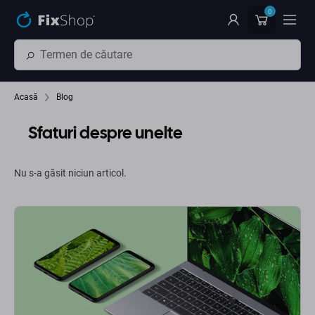
Preskočiť na hlavný obsah
0
Acasă
Blog
Sfaturi despre unelte
Nu s-a găsit niciun articol.