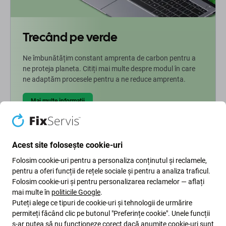
Trecând pe verde
Ne îmbunătățim constant amprenta de carbon pentru a
ne proteja planeta. Citiți mai multe despre modul în care
ne adaptăm procesele pentru a ne reduce amprenta.
Mai multe informatii
Newsletter Fix
Acest site folosește cookie-uri
Folosim cookie-uri pentru a personaliza conținutul și reclamele,
Înscrieți-vă pentru a primi periodic informații despre reduceri și
pentru a oferi funcții de rețele sociale și pentru a analiza traficul.
noutăți din oferta noastră. În același timp, prin trimiterea acestui
Folosim cookie-uri și pentru personalizarea reclamelor — aflați
formular, confirm că am peste 16 ani
mai multe în
politicile Google
.
Puteți alege ce tipuri de cookie-uri și tehnologii de urmărire
Subscrie
permiteți făcând clic pe butonul "Preferințe cookie". Unele funcții
s-ar putea să nu funcționeze corect dacă anumite cookie-uri sunt