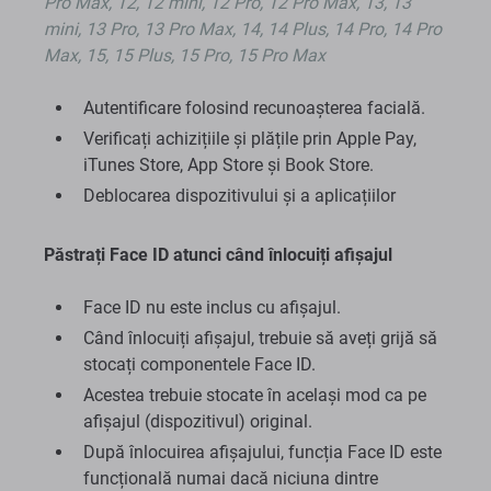
Pro Max, 12, 12 mini, 12 Pro, 12 Pro Max, 13, 13
mini, 13 Pro, 13 Pro Max, 14, 14 Plus, 14 Pro, 14 Pro
Max, 15, 15 Plus, 15 Pro, 15 Pro Max
Autentificare folosind recunoașterea facială.
Verificați achizițiile și plățile prin Apple Pay,
iTunes Store, App Store și Book Store.
Deblocarea dispozitivului și a aplicațiilor
Păstrați Face ID atunci când înlocuiți afișajul
Face ID nu este inclus cu afișajul.
Când înlocuiți afișajul, trebuie să aveți grijă să
stocați componentele Face ID.
Acestea trebuie stocate în același mod ca pe
afișajul (dispozitivul) original.
După înlocuirea afișajului, funcția Face ID este
funcțională numai dacă niciuna dintre