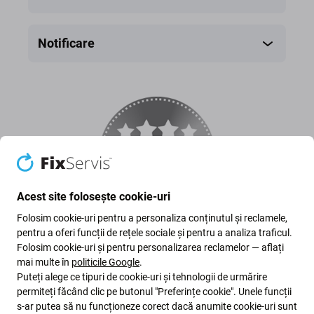
Notificare
Acest site folosește cookie-uri
Folosim cookie-uri pentru a personaliza conținutul și reclamele,
PRO renovat
pentru a oferi funcții de rețele sociale și pentru a analiza traficul.
Folosim cookie-uri și pentru personalizarea reclamelor — aflați
mai multe în
politicile Google
.
sunt piese originale care au fost scoase din
Puteți alege ce tipuri de cookie-uri și tehnologii de urmărire
permiteți făcând clic pe butonul "Preferințe cookie". Unele funcții
echipamentul original.
s-ar putea să nu funcționeze corect dacă anumite cookie-uri sunt
Cum ar fi ecranul tactil sau cadrul au fost înlocuite