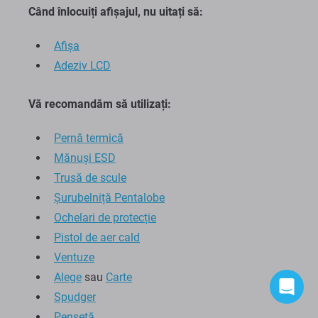
Când înlocuiți afișajul, nu uitați să:
Afişa
Adeziv LCD
Vă recomandăm să utilizați:
Pernă termică
Mănuși ESD
Trusă de scule
Șurubelniță Pentalobe
Ochelari de protecție
Pistol de aer cald
Ventuze
Alege
sau
Carte
Spudger
Pensetă