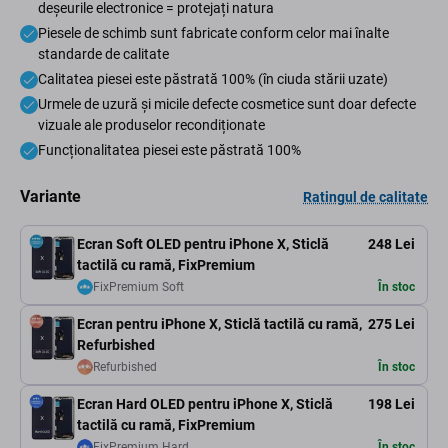
deșeurile electronice = protejați natura
Piesele de schimb sunt fabricate conform celor mai înalte
standarde de calitate
Calitatea piesei este păstrată 100% (în ciuda stării uzate)
Urmele de uzură și micile defecte cosmetice sunt doar defecte
vizuale ale produselor recondiționate
Funcționalitatea piesei este păstrată 100%
Variante
Ratingul de calitate
Ecran Soft OLED pentru iPhone X, Sticlă
248 Lei
tactilă cu ramă, FixPremium
FixPremium Soft
În stoc
Ecran pentru iPhone X, Sticlă tactilă cu ramă,
275 Lei
Refurbished
Refurbished
În stoc
Ecran Hard OLED pentru iPhone X, Sticlă
198 Lei
tactilă cu ramă, FixPremium
FixPremium Hard
În stoc