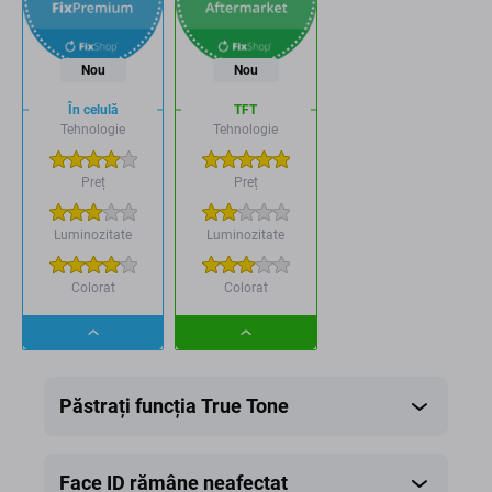
Nou
Nou
În celulă
TFT
Tehnologie
Tehnologie
Preț
Preț
Luminozitate
Luminozitate
Colorat
Colorat
Dropdown
Dropdown
button
button
Păstrați funcția True Tone
Face ID rămâne neafectat