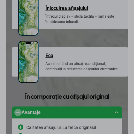
Înlocuirea afișajului
Întregul display + sticlă tactilă + ramă este
întotdeauna înlocuit.
Eco
Achiziționând un afișaj recondiționat,
contribuiți la reducerea deșeurilor electronice.
În comparație cu afișajul original
Avantaje
Calitatea afișajului: La fel ca originalul