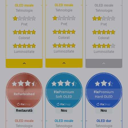
OLED moale
OLED moale
OLED moale
Tehnologie
Tehnologie
Tehnologie
Preț
Preț
Preț
Colorat
Colorat
Colorat
Luminozitate
Luminozitate
Luminozitate
Dropdown
Dropdown
Dropdown
button
button
button
Restaurată
Nou
Nou
OLED moale
OLED moale
OLED dur
Tehnologie
Tehnologie
Tehnologie