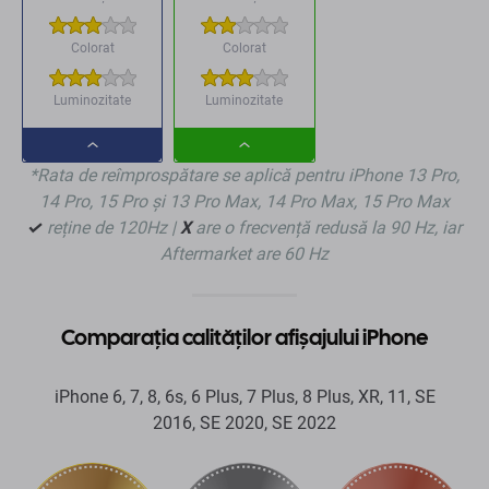
Colorat
Colorat
Luminozitate
Luminozitate
Dropdown
Dropdown
*Rata de reîmprospătare se aplică pentru iPhone 13 Pro,
button
button
14 Pro, 15 Pro și 13 Pro Max, 14 Pro Max, 15 Pro Max
✓
reține de 120Hz |
X
are o frecvență redusă la 90 Hz, iar
Aftermarket are 60 Hz
Comparația calităților afișajului iPhone
iPhone 6, 7, 8, 6s, 6 Plus, 7 Plus, 8 Plus, XR, 11, SE
2016, SE 2020, SE 2022