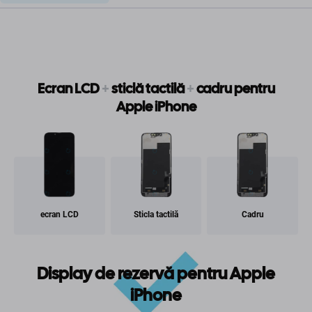
Ecran LCD
+
sticlă tactilă
+
cadru pentru
Apple iPhone
ecran LCD
Sticla tactilă
Cadru
Display de rezervă pentru Apple
iPhone