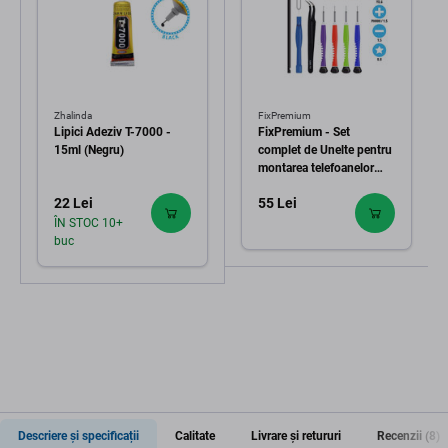
Zhalinda
FixPremium
Lipici Adeziv T-7000 -
FixPremium - Set
15ml (Negru)
complet de Unelte pentru
montarea telefoanelor
mobile 11în1
22 Lei
55 Lei
ÎN STOC 10+
buc
Descriere și specificații
Calitate
Livrare și retururi
Recenzii (8)