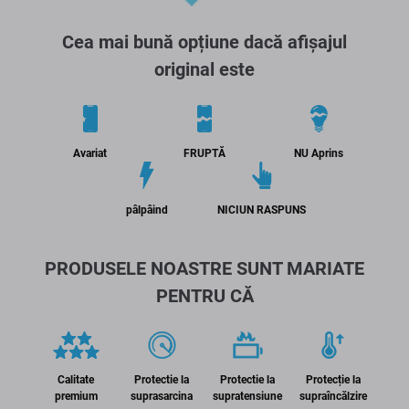
Cea mai bună opțiune dacă afișajul
original este
Avariat
FRUPTĂ
NU Aprins
pâlpâind
NICIUN RASPUNS
PRODUSELE NOASTRE SUNT MARIATE
PENTRU CĂ
Calitate
Protectie la
Protectie la
Protecție la
premium
suprasarcina
supratensiune
supraîncălzire