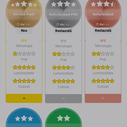
Nou
Restaurată
Restaurată
IPS
IPS
IPS
Tehnologie
Tehnologie
Tehnologie
Preț
Preț
Preț
Luminozitate
Luminozitate
Luminozitate
Colorat
Colorat
Colorat
Dropdown
Dropdown
Dropdown
button
button
button