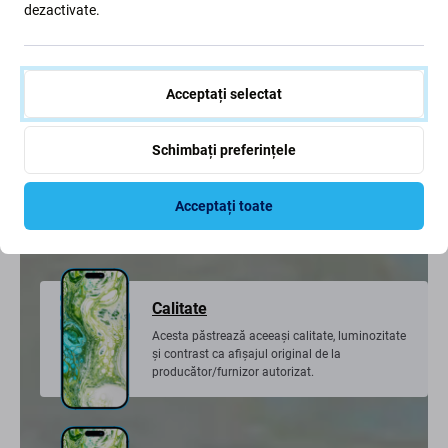
dezactivate.
cu altele noi,
deși nu original, dar fabricat la cea mai înaltă
calitate și similaritate cu originalul.
Acceptați selectat
Notificare
Schimbați preferințele
Mesajul „Mesaj important sau piese
necunoscute” apare pe ecran atunci când
Acceptați toate
afișajul este înlocuit.
Calitate
Acesta păstrează aceeași calitate, luminozitate
și contrast ca afișajul original de la
producător/furnizor autorizat.