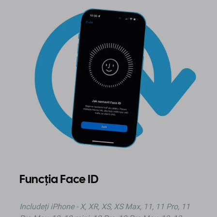
Funcția Face ID
Includeți iPhone - X, XR, XS, XS Max, 11, 11 Pro, 11