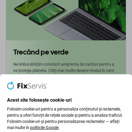
Trecând pe verde
Ne îmbunătățim constant amprenta de carbon pentru a
ne proteja planeta. Citiți mai multe despre modul în care
ne adaptăm procesele pentru a ne reduce amprenta.
Mai multe informatii
Acest site folosește cookie-uri
Folosim cookie-uri pentru a personaliza conținutul și reclamele,
Newsletter Fix
pentru a oferi funcții de rețele sociale și pentru a analiza traficul.
Folosim cookie-uri și pentru personalizarea reclamelor — aflați
Înscrieți-vă pentru a primi periodic informații despre reduceri și
mai multe în
politicile Google
.
noutăți din oferta noastră. În același timp, prin trimiterea acestui