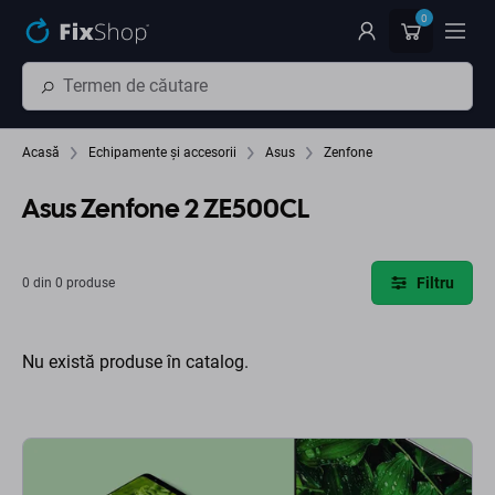
Preskočiť na hlavný obsah
0
Acasă
Echipamente și accesorii
Asus
Zenfone
Asus Zenfone 2 ZE500CL
Filtru
0 din 0 produse
Nu există produse în catalog.