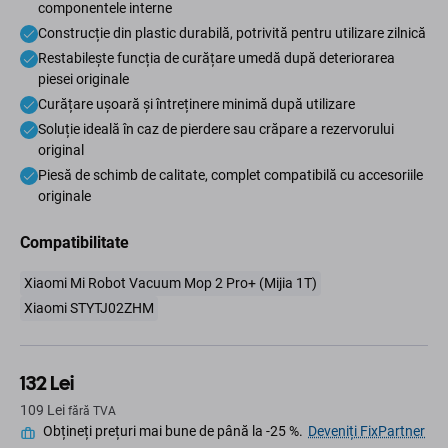
componentele interne
Construcție din plastic durabilă, potrivită pentru utilizare zilnică
Restabilește funcția de curățare umedă după deteriorarea
piesei originale
Curățare ușoară și întreținere minimă după utilizare
Soluție ideală în caz de pierdere sau crăpare a rezervorului
original
Piesă de schimb de calitate, complet compatibilă cu accesoriile
originale
Compatibilitate
Xiaomi Mi Robot Vacuum Mop 2 Pro+ (Mijia 1T)
Xiaomi STYTJ02ZHM
132 Lei
109 Lei
fără TVA
Obțineți prețuri mai bune de până la -25 %.
Deveniți FixPartner