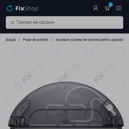
Preskočiť na hlavný obsah
0
Acasă
Piese de schimb
Accesorii și piese de schimb pentru aspiratoar