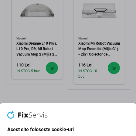
Xiaomi
Xiaomi
Xiaomi Dreame L10 Plus,
Xiaomi Mi Robot Vacuum
L10 Pro, D9, Mi Robot
Mop Essential (Mijia G1)
Vacuum Mop 2 (Mijia 2C)
- 2în1 Colector de
- Rezervor de apă
deșeuri + Rezervor de apă
110 Lei
116 Lei
ÎN STOC 5 buc
ÎN STOC 10+
buc
Acest site folosește cookie-uri
Descriere și specificații
Calitate
Livrare și retururi
Recenzii (5)