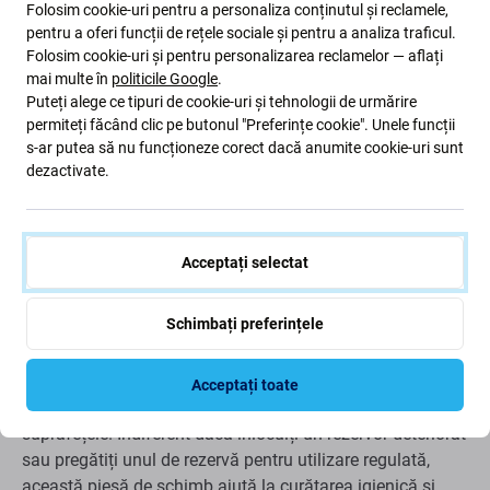
Folosim cookie-uri pentru a personaliza conținutul și reclamele,
pentru a oferi funcții de rețele sociale și pentru a analiza traficul.
Folosim cookie-uri și pentru personalizarea reclamelor — aflați
mai multe în
politicile Google
.
Puteți alege ce tipuri de cookie-uri și tehnologii de urmărire
Aspirator robot Xiaomi Mi Mop 2 Pro+
permiteți făcând clic pe butonul "Preferințe cookie". Unele funcții
s-ar putea să nu funcționeze corect dacă anumite cookie-uri sunt
(Mijia 1T) Rezervor de apă
dezactivate.
Mențineți aspiratorul robot Xiaomi la performanțe
maxime cu acest
modul rezervor de apă de schimb
de
Acceptați selectat
înaltă calitate. Asigură distribuția apei în timpul ștergerii,
ajutând robotul să curețe mai eficient podelele dure.
Schimbați preferințele
Rezervorul de apă este fabricat din materiale durabile și
rezistente la scurgeri și include un suport sigur pentru
Acceptați toate
lavetă cu mop pentru a asigura un contact stabil cu
suprafețele. Indiferent dacă înlocuiți un rezervor deteriorat
sau pregătiți unul de rezervă pentru utilizare regulată,
această piesă de schimb ajută la curățarea igienică și